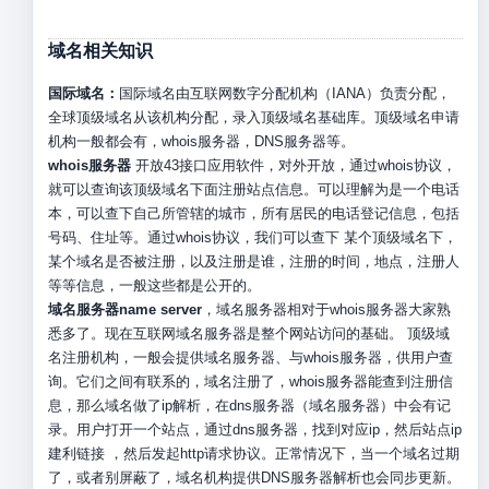
域名相关知识
国际域名：
国际域名由互联网数字分配机构（IANA）负责分配，
全球顶级域名从该机构分配，录入顶级域名基础库。顶级域名申请
机构一般都会有，whois服务器，DNS服务器等。
whois服务器
开放43接口应用软件，对外开放，通过whois协议，
就可以查询该顶级域名下面注册站点信息。可以理解为是一个电话
本，可以查下自己所管辖的城市，所有居民的电话登记信息，包括
号码、住址等。通过whois协议，我们可以查下 某个顶级域名下，
某个域名是否被注册，以及注册是谁，注册的时间，地点，注册人
等等信息，一般这些都是公开的。
域名服务器name server
，域名服务器相对于whois服务器大家熟
悉多了。现在互联网域名服务器是整个网站访问的基础。 顶级域
名注册机构，一般会提供域名服务器、与whois服务器，供用户查
询。它们之间有联系的，域名注册了，whois服务器能查到注册信
息，那么域名做了ip解析，在dns服务器（域名服务器）中会有记
录。用户打开一个站点，通过dns服务器，找到对应ip，然后站点ip
建利链接 ，然后发起http请求协议。正常情况下，当一个域名过期
了，或者别屏蔽了，域名机构提供DNS服务器解析也会同步更新。