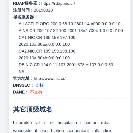
RDAP服务器：
https://rdap.nic.cr/
注册时间：
20190320
域名服务器：
A.LACTLD.ORG 200.0.68.10 2801:14:a000:0:0:0:0:10
A.NS.CR 200.107.82.100 2001:13c7:7004:1:0:0:0:d100
CA1.NIC.CR 185.159.197.100
2620:10a:80aa:0:0:0:0:100
CA2.NIC.CR 185.159.198.100
2620:10a:80ab:0:0:0:0:100
DE.NIC.CR 194.0.11.107 2001:678:e:107:0:0:0:53
NS
官方地址：
http://www.nic.cr/
DNSSEC：
支持
DANE：
不支持
其它顶级域名
hisamitsu
lat
is
er
hospital
ntt
boston
mba
woodside
il
esq
hiphop
accountant
talk
clinic