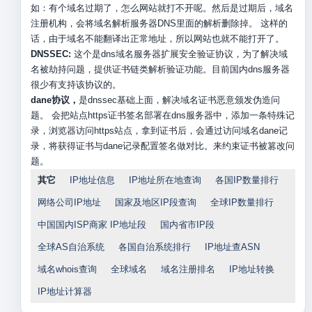
如：有个域名过期了，怎么网站就打不开呢。然后是过期后，域名
注册机构，会将域名解析服务器DNS里面的解析删除掉。 这样的
话，由于域名不能翻译出正常地址，所以网站也就不能打开了。
DNSSEC:
这个是dns域名服务器扩展安全验证协议，为了解决域
名被劫持问题，提供证书链类解析验证功能。目前国内dns服务器
很少有支持该协议的。
dane协议，
是dnssec基础上面，解决域名证书恶意颁发伪造问
题。 会把站点https证书签名部署在dns服务器中，添加一条特殊记
录，浏览器访问https站点，拿到证书后，会通过访问域名dane记
录，将获得证书与dane记录配置签名做对比。来约束证书被篡改问
题。
其它
IP地址信息
IP地址所在地查询
各国IP数量排行
网络公司IP地址
国家及地区IP段查询
全球IP数量排行
中国国内ISP商家 IP地址段
国内省市IP段
全球AS自治系统
各国自治系统排行
IP地址查ASN
域名whois查询
全球域名
域名注册排名
IP地址转换
IP地址计算器