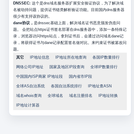
DNSSEC:
这个是dns域名服务器扩展安全验证协议，为了解决域
名被劫持问题，提供证书链类解析验证功能。目前国内dns服务器
很少有支持该协议的。
dane协议，
是dnssec基础上面，解决域名证书恶意颁发伪造问
题。 会把站点https证书签名部署在dns服务器中，添加一条特殊记
录，浏览器访问https站点，拿到证书后，会通过访问域名dane记
录，将获得证书与dane记录配置签名做对比。来约束证书被篡改问
题。
其它
IP地址信息
IP地址所在地查询
各国IP数量排行
网络公司IP地址
国家及地区IP段查询
全球IP数量排行
中国国内ISP商家 IP地址段
国内省市IP段
全球AS自治系统
各国自治系统排行
IP地址查ASN
域名whois查询
全球域名
域名注册排名
IP地址转换
IP地址计算器