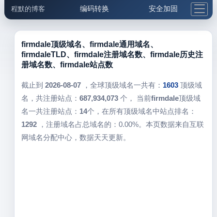
编码转换
安全加固
程默的博客
格式化与前端
网络工具
IP与域名
邮件工具
生活便民
更多工具
firmdale顶级域名、firmdale通用域名、
firmdaleTLD、firmdale注册域名数、firmdale历史注
5.1支付宝大红包
册域名数、firmdale站点数
截止到
2026-08-07
，全球顶级域名一共有：
1603
顶级域
名，共注册站点：
687,934,073
个， 当前
firmdale
顶级域
名一共注册站点：
14
个，在所有顶级域名中站点排名：
1292
，注册域名占总域名的：0.00%。本页数据来自互联
网域名分配中心，数据天天更新。