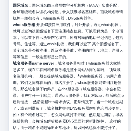
国际域名：
国际域名由互联网数字分配机构（IANA）负责分配，
全球顶级域名从该机构分配，录入顶级域名基础库。顶级域名申请
机构一般都会有，whois服务器，DNS服务器等。
whois服务器
开放43接口应用软件，对外开放，通过whois协议，
就可以查询该顶级域名下面注册站点信息。可以理解为是一个电话
本，可以查下自己所管辖的城市，所有居民的电话登记信息，包括
号码、住址等。通过whois协议，我们可以查下 某个顶级域名下，
某个域名是否被注册，以及注册是谁，注册的时间，地点，注册人
等等信息，一般这些都是公开的。
域名服务器name server
，域名服务器相对于whois服务器大家熟
悉多了。现在互联网域名服务器是整个网站访问的基础。 顶级域
名注册机构，一般会提供域名服务器、与whois服务器，供用户查
询。它们之间有联系的，域名注册了，whois服务器能查到注册信
息，那么域名做了ip解析，在dns服务器（域名服务器）中会有记
录。用户打开一个站点，通过dns服务器，找到对应ip，然后站点ip
建利链接 ，然后发起http请求协议。正常情况下，当一个域名过期
了，或者别屏蔽了，域名机构提供DNS服务器解析也会同步更新。
如：有个域名过期了，怎么网站就打不开呢。然后是过期后，域名
注册机构，会将域名解析服务器DNS里面的解析删除掉。 这样的
话，由于域名不能翻译出正常地址，所以网站也就不能打开了。