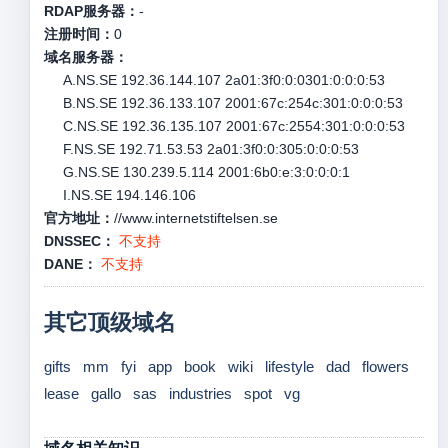
RDAP服务器：
-
注册时间：
0
域名服务器：
A.NS.SE 192.36.144.107 2a01:3f0:0:0301:0:0:0:53
B.NS.SE 192.36.133.107 2001:67c:254c:301:0:0:0:53
C.NS.SE 192.36.135.107 2001:67c:2554:301:0:0:0:53
F.NS.SE 192.71.53.53 2a01:3f0:0:305:0:0:0:53
G.NS.SE 130.239.5.114 2001:6b0:e:3:0:0:0:1
I.NS.SE 194.146.106
官方地址：
//www.internetstiftelsen.se
DNSSEC：
不支持
DANE：
不支持
其它顶级域名
gifts
mm
fyi
app
book
wiki
lifestyle
dad
flowers
lease
gallo
sas
industries
spot
vg