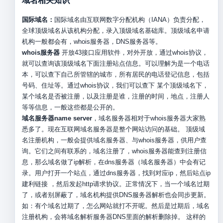
域名相关知识
国际域名：
国际域名由互联网数字分配机构（IANA）负责分配，
全球顶级域名从该机构分配，录入顶级域名基础库。顶级域名申请
机构一般都会有，whois服务器，DNS服务器等。
whois服务器
开放43接口应用软件，对外开放，通过whois协议，
就可以查询该顶级域名下面注册站点信息。可以理解为是一个电话
本，可以查下自己所管辖的城市，所有居民的电话登记信息，包括
号码、住址等。通过whois协议，我们可以查下 某个顶级域名下，
某个域名是否被注册，以及注册是谁，注册的时间，地点，注册人
等等信息，一般这些都是公开的。
域名服务器name server
，域名服务器相对于whois服务器大家熟
悉多了。现在互联网域名服务器是整个网站访问的基础。 顶级域
名注册机构，一般会提供域名服务器、与whois服务器，供用户查
询。它们之间有联系的，域名注册了，whois服务器能查到注册信
息，那么域名做了ip解析，在dns服务器（域名服务器）中会有记
录。用户打开一个站点，通过dns服务器，找到对应ip，然后站点ip
建利链接 ，然后发起http请求协议。正常情况下，当一个域名过期
了，或者别屏蔽了，域名机构提供DNS服务器解析也会同步更新。
如：有个域名过期了，怎么网站就打不开呢。然后是过期后，域名
注册机构，会将域名解析服务器DNS里面的解析删除掉。 这样的