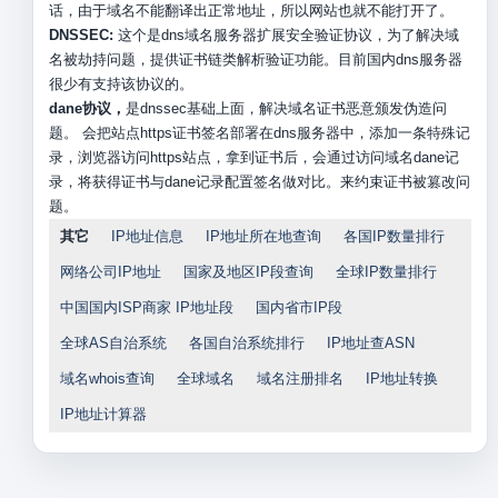
话，由于域名不能翻译出正常地址，所以网站也就不能打开了。
DNSSEC:
这个是dns域名服务器扩展安全验证协议，为了解决域
名被劫持问题，提供证书链类解析验证功能。目前国内dns服务器
很少有支持该协议的。
dane协议，
是dnssec基础上面，解决域名证书恶意颁发伪造问
题。 会把站点https证书签名部署在dns服务器中，添加一条特殊记
录，浏览器访问https站点，拿到证书后，会通过访问域名dane记
录，将获得证书与dane记录配置签名做对比。来约束证书被篡改问
题。
其它
IP地址信息
IP地址所在地查询
各国IP数量排行
网络公司IP地址
国家及地区IP段查询
全球IP数量排行
中国国内ISP商家 IP地址段
国内省市IP段
全球AS自治系统
各国自治系统排行
IP地址查ASN
域名whois查询
全球域名
域名注册排名
IP地址转换
IP地址计算器