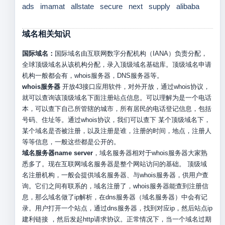
ads
imamat
allstate
secure
next
supply
alibaba
域名相关知识
国际域名：
国际域名由互联网数字分配机构（IANA）负责分配，
全球顶级域名从该机构分配，录入顶级域名基础库。顶级域名申请
机构一般都会有，whois服务器，DNS服务器等。
whois服务器
开放43接口应用软件，对外开放，通过whois协议，
就可以查询该顶级域名下面注册站点信息。可以理解为是一个电话
本，可以查下自己所管辖的城市，所有居民的电话登记信息，包括
号码、住址等。通过whois协议，我们可以查下 某个顶级域名下，
某个域名是否被注册，以及注册是谁，注册的时间，地点，注册人
等等信息，一般这些都是公开的。
域名服务器name server
，域名服务器相对于whois服务器大家熟
悉多了。现在互联网域名服务器是整个网站访问的基础。 顶级域
名注册机构，一般会提供域名服务器、与whois服务器，供用户查
询。它们之间有联系的，域名注册了，whois服务器能查到注册信
息，那么域名做了ip解析，在dns服务器（域名服务器）中会有记
录。用户打开一个站点，通过dns服务器，找到对应ip，然后站点ip
建利链接 ，然后发起http请求协议。正常情况下，当一个域名过期