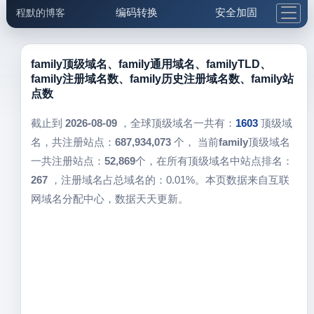
编码转换
安全加固
程默的博客
格式化与前端
网络工具
IP与域名
邮件工具
生活便民
更多工具
family顶级域名、family通用域名、familyTLD、
family注册域名数、family历史注册域名数、family站
5.1支付宝大红包
点数
截止到
2026-08-09
，全球顶级域名一共有：
1603
顶级域
名，共注册站点：
687,934,073
个， 当前
family
顶级域名
一共注册站点：
52,869
个，在所有顶级域名中站点排名：
267
，注册域名占总域名的：0.01%。本页数据来自互联
网域名分配中心，数据天天更新。