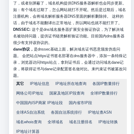
了，或者别屏蔽了，域名机构提供DNS服务器解析也会同步更新。
如：有个域名过期了，怎么网站就打不开呢。然后是过期后，域名
注册机构，会将域名解析服务器DNS里面的解析删除掉。 这样的
话，由于域名不能翻译出正常地址，所以网站也就不能打开了。
DNSSEC:
这个是dns域名服务器扩展安全验证协议，为了解决域
名被劫持问题，提供证书链类解析验证功能。目前国内dns服务器
很少有支持该协议的。
dane协议，
是dnssec基础上面，解决域名证书恶意颁发伪造问
题。 会把站点https证书签名部署在dns服务器中，添加一条特殊记
录，浏览器访问https站点，拿到证书后，会通过访问域名dane记
录，将获得证书与dane记录配置签名做对比。来约束证书被篡改问
题。
其它
IP地址信息
IP地址所在地查询
各国IP数量排行
网络公司IP地址
国家及地区IP段查询
全球IP数量排行
中国国内ISP商家 IP地址段
国内省市IP段
全球AS自治系统
各国自治系统排行
IP地址查ASN
域名whois查询
全球域名
域名注册排名
IP地址转换
IP地址计算器