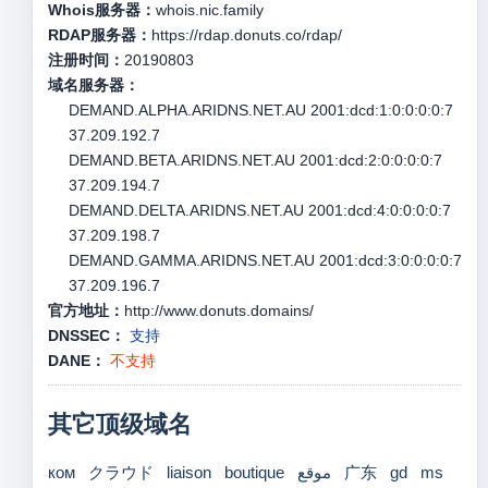
Whois服务器：
whois.nic.family
RDAP服务器：
https://rdap.donuts.co/rdap/
注册时间：
20190803
域名服务器：
DEMAND.ALPHA.ARIDNS.NET.AU 2001:dcd:1:0:0:0:0:7
37.209.192.7
DEMAND.BETA.ARIDNS.NET.AU 2001:dcd:2:0:0:0:0:7
37.209.194.7
DEMAND.DELTA.ARIDNS.NET.AU 2001:dcd:4:0:0:0:0:7
37.209.198.7
DEMAND.GAMMA.ARIDNS.NET.AU 2001:dcd:3:0:0:0:0:7
37.209.196.7
官方地址：
http://www.donuts.domains/
DNSSEC：
支持
DANE：
不支持
其它顶级域名
ком
クラウド
liaison
boutique
موقع
广东
gd
ms