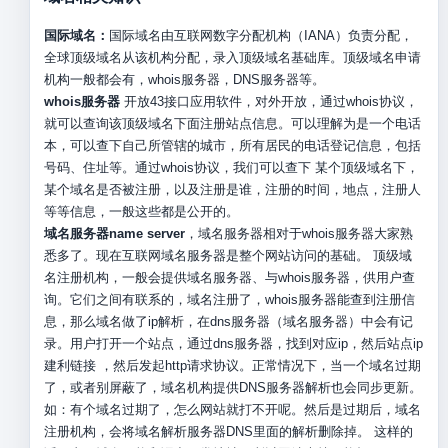
国际域名：
国际域名由互联网数字分配机构（IANA）负责分配，
全球顶级域名从该机构分配，录入顶级域名基础库。顶级域名申请
机构一般都会有，whois服务器，DNS服务器等。
whois服务器
开放43接口应用软件，对外开放，通过whois协议，
就可以查询该顶级域名下面注册站点信息。可以理解为是一个电话
本，可以查下自己所管辖的城市，所有居民的电话登记信息，包括
号码、住址等。通过whois协议，我们可以查下 某个顶级域名下，
某个域名是否被注册，以及注册是谁，注册的时间，地点，注册人
等等信息，一般这些都是公开的。
域名服务器name server
，域名服务器相对于whois服务器大家熟
悉多了。现在互联网域名服务器是整个网站访问的基础。 顶级域
名注册机构，一般会提供域名服务器、与whois服务器，供用户查
询。它们之间有联系的，域名注册了，whois服务器能查到注册信
息，那么域名做了ip解析，在dns服务器（域名服务器）中会有记
录。用户打开一个站点，通过dns服务器，找到对应ip，然后站点ip
建利链接 ，然后发起http请求协议。正常情况下，当一个域名过期
了，或者别屏蔽了，域名机构提供DNS服务器解析也会同步更新。
如：有个域名过期了，怎么网站就打不开呢。然后是过期后，域名
注册机构，会将域名解析服务器DNS里面的解析删除掉。 这样的