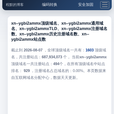
编码转换
安全加固
程默的博客
格式化与前端
网络工具
IP与域名
邮件工具
生活便民
更多工具
xn--ygbi2ammx顶级域名、xn--ygbi2ammx通用域
名、xn--ygbi2ammxTLD、xn--ygbi2ammx注册域名
5.1支付宝大红包
数、xn--ygbi2ammx历史注册域名数、xn--
ygbi2ammx站点数
截止到
2026-08-07
，全球顶级域名一共有：
1603
顶级域
名，共注册站点：
687,934,073
个， 当前
xn--ygbi2ammx
顶级域名一共注册站点：
494
个，在所有顶级域名中站点
排名：
929
，注册域名占总域名的：0.00%。本页数据来
自互联网域名分配中心，数据天天更新。