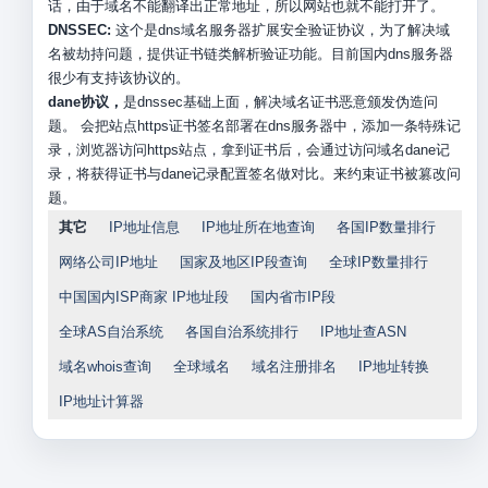
话，由于域名不能翻译出正常地址，所以网站也就不能打开了。
DNSSEC:
这个是dns域名服务器扩展安全验证协议，为了解决域
名被劫持问题，提供证书链类解析验证功能。目前国内dns服务器
很少有支持该协议的。
dane协议，
是dnssec基础上面，解决域名证书恶意颁发伪造问
题。 会把站点https证书签名部署在dns服务器中，添加一条特殊记
录，浏览器访问https站点，拿到证书后，会通过访问域名dane记
录，将获得证书与dane记录配置签名做对比。来约束证书被篡改问
题。
其它
IP地址信息
IP地址所在地查询
各国IP数量排行
网络公司IP地址
国家及地区IP段查询
全球IP数量排行
中国国内ISP商家 IP地址段
国内省市IP段
全球AS自治系统
各国自治系统排行
IP地址查ASN
域名whois查询
全球域名
域名注册排名
IP地址转换
IP地址计算器