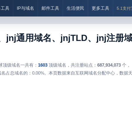
络工具
IP与域名
邮件工具
生活便民
更多工具
5.1支
、jnj通用域名、jnjTLD、jnj
球顶级域名一共有：
1603
顶级域名，共注册站点：
687,934,073
个，
名占总域名的：0.00%。本页数据来自互联网域名分配中心，数据