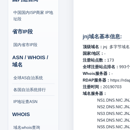
中国国内ISP商家 IP地
址段
省市IP段
jnj域名基本信息:
国内省市IP段
顶级域名：
jnj
多字节域名
国家/地区：
-
ASN / WHOIS /
注册站点数：
173
域名
全球注册站点排名：
993
Whois服务器：
-
全球AS自治系统
RDAP服务器：
https://rdap
注册时间：
20190703
各国自治系统排行
域名服务器：
NS1.DNS.NIC.JNJ 
IP地址查ASN
NS2.DNS.NIC.JNJ 
NS3.DNS.NIC.JNJ 
WHOIS
NS4.DNS.NIC.JNJ 
NS5.DNS.NIC.JNJ
域名whois查询