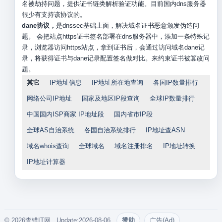
名被劫持问题，提供证书链类解析验证功能。目前国内dns服务器
很少有支持该协议的。
dane协议，
是dnssec基础上面，解决域名证书恶意颁发伪造问
题。 会把站点https证书签名部署在dns服务器中，添加一条特殊记
录，浏览器访问https站点，拿到证书后，会通过访问域名dane记
录，将获得证书与dane记录配置签名做对比。来约束证书被篡改问
题。
其它
IP地址信息
IP地址所在地查询
各国IP数量排行
网络公司IP地址
国家及地区IP段查询
全球IP数量排行
中国国内ISP商家 IP地址段
国内省市IP段
全球AS自治系统
各国自治系统排行
IP地址查ASN
域名whois查询
全球域名
域名注册排名
IP地址转换
IP地址计算器
© 2026查错IT网. Update:2026-08-06
赞助
广告(Ad)