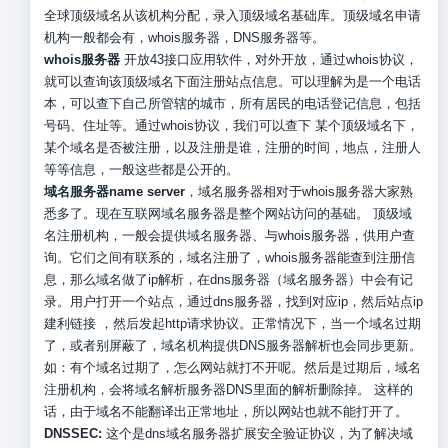
全球顶级域名从该机构分配，录入顶级域名基础库。顶级域名申请
机构一般都会有，whois服务器，DNS服务器等。
whois服务器
开放43接口应用软件，对外开放，通过whois协议，
就可以查询该顶级域名下面注册站点信息。可以理解为是一个电话
本，可以查下自己所管辖的城市，所有居民的电话登记信息，包括
号码、住址等。通过whois协议，我们可以查下 某个顶级域名下，
某个域名是否被注册，以及注册是谁，注册的时间，地点，注册人
等等信息，一般这些都是公开的。
域名服务器name server
，域名服务器相对于whois服务器大家熟
悉多了。现在互联网域名服务器是整个网站访问的基础。 顶级域
名注册机构，一般会提供域名服务器、与whois服务器，供用户查
询。它们之间有联系的，域名注册了，whois服务器能查到注册信
息，那么域名做了ip解析，在dns服务器（域名服务器）中会有记
录。用户打开一个站点，通过dns服务器，找到对应ip，然后站点ip
建利链接 ，然后发起http请求协议。正常情况下，当一个域名过期
了，或者别屏蔽了，域名机构提供DNS服务器解析也会同步更新。
如：有个域名过期了，怎么网站就打不开呢。然后是过期后，域名
注册机构，会将域名解析服务器DNS里面的解析删除掉。 这样的
话，由于域名不能翻译出正常地址，所以网站也就不能打开了。
DNSSEC:
这个是dns域名服务器扩展安全验证协议，为了解决域