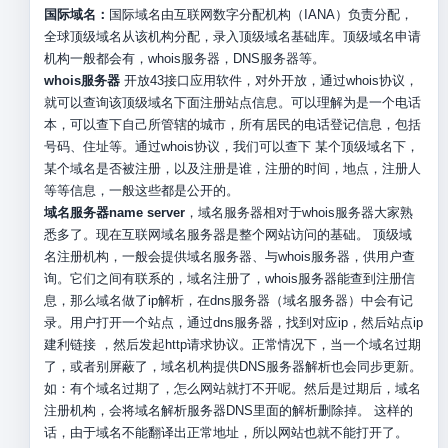
国际域名：
国际域名由互联网数字分配机构（IANA）负责分配，
全球顶级域名从该机构分配，录入顶级域名基础库。顶级域名申请
机构一般都会有，whois服务器，DNS服务器等。
whois服务器
开放43接口应用软件，对外开放，通过whois协议，
就可以查询该顶级域名下面注册站点信息。可以理解为是一个电话
本，可以查下自己所管辖的城市，所有居民的电话登记信息，包括
号码、住址等。通过whois协议，我们可以查下 某个顶级域名下，
某个域名是否被注册，以及注册是谁，注册的时间，地点，注册人
等等信息，一般这些都是公开的。
域名服务器name server
，域名服务器相对于whois服务器大家熟
悉多了。现在互联网域名服务器是整个网站访问的基础。 顶级域
名注册机构，一般会提供域名服务器、与whois服务器，供用户查
询。它们之间有联系的，域名注册了，whois服务器能查到注册信
息，那么域名做了ip解析，在dns服务器（域名服务器）中会有记
录。用户打开一个站点，通过dns服务器，找到对应ip，然后站点ip
建利链接 ，然后发起http请求协议。正常情况下，当一个域名过期
了，或者别屏蔽了，域名机构提供DNS服务器解析也会同步更新。
如：有个域名过期了，怎么网站就打不开呢。然后是过期后，域名
注册机构，会将域名解析服务器DNS里面的解析删除掉。 这样的
话，由于域名不能翻译出正常地址，所以网站也就不能打开了。