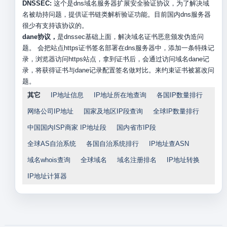
DNSSEC:
这个是dns域名服务器扩展安全验证协议，为了解决域
名被劫持问题，提供证书链类解析验证功能。目前国内dns服务器
很少有支持该协议的。
dane协议，
是dnssec基础上面，解决域名证书恶意颁发伪造问
题。 会把站点https证书签名部署在dns服务器中，添加一条特殊记
录，浏览器访问https站点，拿到证书后，会通过访问域名dane记
录，将获得证书与dane记录配置签名做对比。来约束证书被篡改问
题。
其它
IP地址信息
IP地址所在地查询
各国IP数量排行
网络公司IP地址
国家及地区IP段查询
全球IP数量排行
中国国内ISP商家 IP地址段
国内省市IP段
全球AS自治系统
各国自治系统排行
IP地址查ASN
域名whois查询
全球域名
域名注册排名
IP地址转换
IP地址计算器