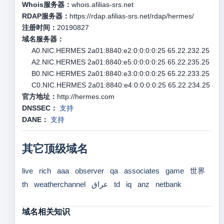
Whois服务器：
whois.afilias-srs.net
RDAP服务器：
https://rdap.afilias-srs.net/rdap/hermes/
注册时间：
20190827
域名服务器：
A0.NIC.HERMES 2a01:8840:e2:0:0:0:0:25 65.22.232.25
A2.NIC.HERMES 2a01:8840:e5:0:0:0:0:25 65.22.235.25
B0.NIC.HERMES 2a01:8840:e3:0:0:0:0:25 65.22.233.25
C0.NIC.HERMES 2a01:8840:e4:0:0:0:0:25 65.22.234.25
官方地址：
http://hermes.com
DNSSEC：
支持
DANE：
支持
其它顶级域名
live
rich
aaa
observer
qa
associates
game
世界
th
weatherchannel
عراق
td
iq
anz
netbank
域名相关知识