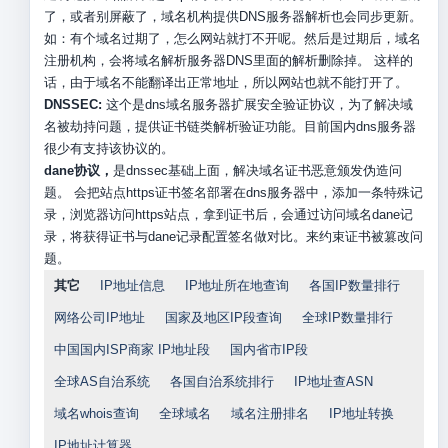
了，或者别屏蔽了，域名机构提供DNS服务器解析也会同步更新。
如：有个域名过期了，怎么网站就打不开呢。然后是过期后，域名
注册机构，会将域名解析服务器DNS里面的解析删除掉。 这样的
话，由于域名不能翻译出正常地址，所以网站也就不能打开了。
DNSSEC:
这个是dns域名服务器扩展安全验证协议，为了解决域
名被劫持问题，提供证书链类解析验证功能。目前国内dns服务器
很少有支持该协议的。
dane协议，
是dnssec基础上面，解决域名证书恶意颁发伪造问
题。 会把站点https证书签名部署在dns服务器中，添加一条特殊记
录，浏览器访问https站点，拿到证书后，会通过访问域名dane记
录，将获得证书与dane记录配置签名做对比。来约束证书被篡改问
题。
其它
IP地址信息
IP地址所在地查询
各国IP数量排行
网络公司IP地址
国家及地区IP段查询
全球IP数量排行
中国国内ISP商家 IP地址段
国内省市IP段
全球AS自治系统
各国自治系统排行
IP地址查ASN
域名whois查询
全球域名
域名注册排名
IP地址转换
IP地址计算器