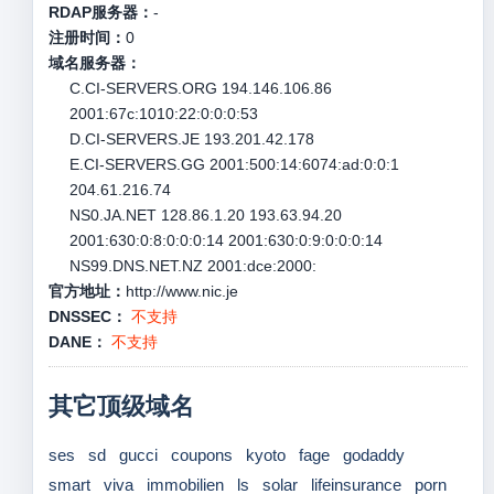
RDAP服务器：
-
注册时间：
0
域名服务器：
C.CI-SERVERS.ORG 194.146.106.86
2001:67c:1010:22:0:0:0:53
D.CI-SERVERS.JE 193.201.42.178
E.CI-SERVERS.GG 2001:500:14:6074:ad:0:0:1
204.61.216.74
NS0.JA.NET 128.86.1.20 193.63.94.20
2001:630:0:8:0:0:0:14 2001:630:0:9:0:0:0:14
NS99.DNS.NET.NZ 2001:dce:2000:
官方地址：
http://www.nic.je
DNSSEC：
不支持
DANE：
不支持
其它顶级域名
ses
sd
gucci
coupons
kyoto
fage
godaddy
smart
viva
immobilien
ls
solar
lifeinsurance
porn