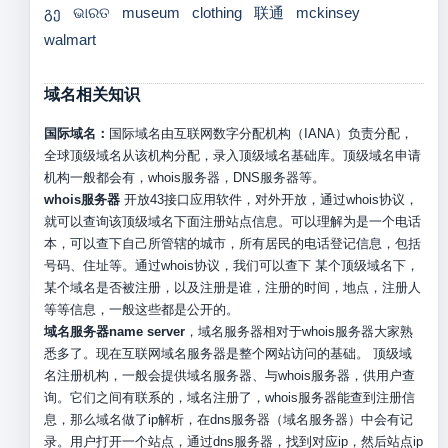
გე
ଭାରତ
museum
clothing
联通
mckinsey
walmart
域名相关知识
国际域名：
国际域名由互联网数字分配机构（IANA）负责分配，
全球顶级域名从该机构分配，录入顶级域名基础库。顶级域名申请
机构一般都会有，whois服务器，DNS服务器等。
whois服务器
开放43接口应用软件，对外开放，通过whois协议，
就可以查询该顶级域名下面注册站点信息。可以理解为是一个电话
本，可以查下自己所管辖的城市，所有居民的电话登记信息，包括
号码、住址等。通过whois协议，我们可以查下 某个顶级域名下，
某个域名是否被注册，以及注册是谁，注册的时间，地点，注册人
等等信息，一般这些都是公开的。
域名服务器name server
，域名服务器相对于whois服务器大家熟
悉多了。现在互联网域名服务器是整个网站访问的基础。 顶级域
名注册机构，一般会提供域名服务器、与whois服务器，供用户查
询。它们之间有联系的，域名注册了，whois服务器能查到注册信
息，那么域名做了ip解析，在dns服务器（域名服务器）中会有记
录。用户打开一个站点，通过dns服务器，找到对应ip，然后站点ip