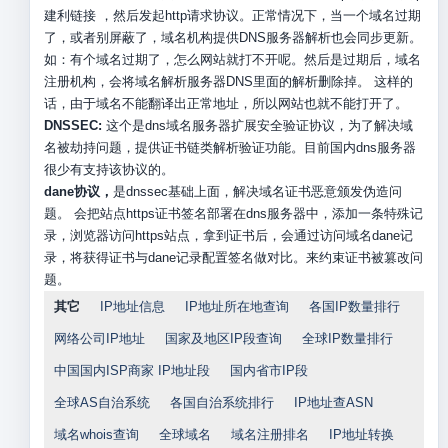
建利链接 ，然后发起http请求协议。正常情况下，当一个域名过期
了，或者别屏蔽了，域名机构提供DNS服务器解析也会同步更新。
如：有个域名过期了，怎么网站就打不开呢。然后是过期后，域名
注册机构，会将域名解析服务器DNS里面的解析删除掉。 这样的
话，由于域名不能翻译出正常地址，所以网站也就不能打开了。
DNSSEC:
这个是dns域名服务器扩展安全验证协议，为了解决域
名被劫持问题，提供证书链类解析验证功能。目前国内dns服务器
很少有支持该协议的。
dane协议，
是dnssec基础上面，解决域名证书恶意颁发伪造问
题。 会把站点https证书签名部署在dns服务器中，添加一条特殊记
录，浏览器访问https站点，拿到证书后，会通过访问域名dane记
录，将获得证书与dane记录配置签名做对比。来约束证书被篡改问
题。
其它
IP地址信息
IP地址所在地查询
各国IP数量排行
网络公司IP地址
国家及地区IP段查询
全球IP数量排行
中国国内ISP商家 IP地址段
国内省市IP段
全球AS自治系统
各国自治系统排行
IP地址查ASN
域名whois查询
全球域名
域名注册排名
IP地址转换