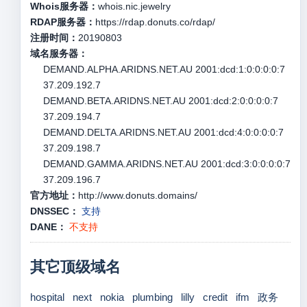
Whois服务器：
whois.nic.jewelry
RDAP服务器：
https://rdap.donuts.co/rdap/
注册时间：
20190803
域名服务器：
DEMAND.ALPHA.ARIDNS.NET.AU 2001:dcd:1:0:0:0:0:7
37.209.192.7
DEMAND.BETA.ARIDNS.NET.AU 2001:dcd:2:0:0:0:0:7
37.209.194.7
DEMAND.DELTA.ARIDNS.NET.AU 2001:dcd:4:0:0:0:0:7
37.209.198.7
DEMAND.GAMMA.ARIDNS.NET.AU 2001:dcd:3:0:0:0:0:7
37.209.196.7
官方地址：
http://www.donuts.domains/
DNSSEC：
支持
DANE：
不支持
其它顶级域名
hospital
next
nokia
plumbing
lilly
credit
ifm
政务