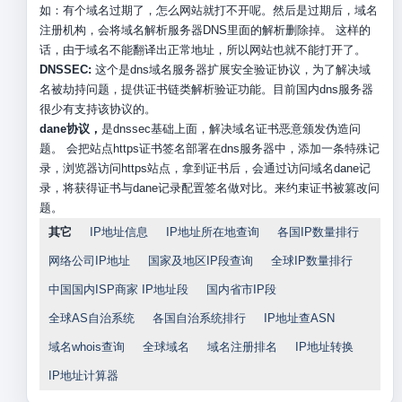
如：有个域名过期了，怎么网站就打不开呢。然后是过期后，域名
注册机构，会将域名解析服务器DNS里面的解析删除掉。 这样的
话，由于域名不能翻译出正常地址，所以网站也就不能打开了。
DNSSEC:
这个是dns域名服务器扩展安全验证协议，为了解决域
名被劫持问题，提供证书链类解析验证功能。目前国内dns服务器
很少有支持该协议的。
dane协议，
是dnssec基础上面，解决域名证书恶意颁发伪造问
题。 会把站点https证书签名部署在dns服务器中，添加一条特殊记
录，浏览器访问https站点，拿到证书后，会通过访问域名dane记
录，将获得证书与dane记录配置签名做对比。来约束证书被篡改问
题。
其它
IP地址信息
IP地址所在地查询
各国IP数量排行
网络公司IP地址
国家及地区IP段查询
全球IP数量排行
中国国内ISP商家 IP地址段
国内省市IP段
全球AS自治系统
各国自治系统排行
IP地址查ASN
域名whois查询
全球域名
域名注册排名
IP地址转换
IP地址计算器