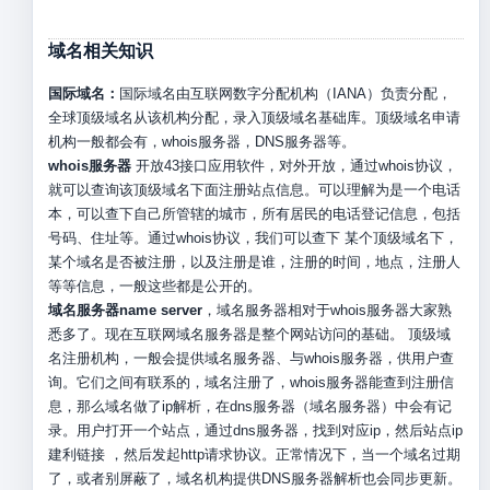
域名相关知识
国际域名：
国际域名由互联网数字分配机构（IANA）负责分配，
全球顶级域名从该机构分配，录入顶级域名基础库。顶级域名申请
机构一般都会有，whois服务器，DNS服务器等。
whois服务器
开放43接口应用软件，对外开放，通过whois协议，
就可以查询该顶级域名下面注册站点信息。可以理解为是一个电话
本，可以查下自己所管辖的城市，所有居民的电话登记信息，包括
号码、住址等。通过whois协议，我们可以查下 某个顶级域名下，
某个域名是否被注册，以及注册是谁，注册的时间，地点，注册人
等等信息，一般这些都是公开的。
域名服务器name server
，域名服务器相对于whois服务器大家熟
悉多了。现在互联网域名服务器是整个网站访问的基础。 顶级域
名注册机构，一般会提供域名服务器、与whois服务器，供用户查
询。它们之间有联系的，域名注册了，whois服务器能查到注册信
息，那么域名做了ip解析，在dns服务器（域名服务器）中会有记
录。用户打开一个站点，通过dns服务器，找到对应ip，然后站点ip
建利链接 ，然后发起http请求协议。正常情况下，当一个域名过期
了，或者别屏蔽了，域名机构提供DNS服务器解析也会同步更新。