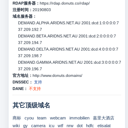
RDAP服务器：
https://rdap.donuts.co/rdap/
注册时间：
20190803
域名服务器：
DEMAND.ALPHA.ARIDNS.NET.AU 2001:dcd:1:0:0:0:0:7
37.209.192.7
DEMAND.BETA.ARIDNS.NET.AU 2001:dcd:2:0:0:0:0:7
37.209.194.7
DEMAND.DELTA.ARIDNS.NET.AU 2001:dcd:4:0:0:0:0:7
37.209.198.7
DEMAND.GAMMA.ARIDNS.NET.AU 2001:dcd:3:0:0:0:0:7
37.209.196.7
官方地址：
http://www.donuts.domains/
DNSSEC：
支持
DANE：
不支持
其它顶级域名
商标
cyou
team
webcam
immobilien
嘉里大酒店
wiki
gy
camera
icu
wtf
nrw
dot
hdfc
etisalat