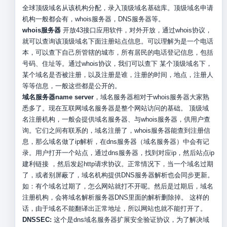
全球顶级域名从该机构分配，录入顶级域名基础库。顶级域名申请
机构一般都会有，whois服务器，DNS服务器等。
whois服务器
开放43接口应用软件，对外开放，通过whois协议，
就可以查询该顶级域名下面注册站点信息。可以理解为是一个电话
本，可以查下自己所管辖的城市，所有居民的电话登记信息，包括
号码、住址等。通过whois协议，我们可以查下 某个顶级域名下，
某个域名是否被注册，以及注册是谁，注册的时间，地点，注册人
等等信息，一般这些都是公开的。
域名服务器name server
，域名服务器相对于whois服务器大家熟
悉多了。现在互联网域名服务器是整个网站访问的基础。 顶级域
名注册机构，一般会提供域名服务器、与whois服务器，供用户查
询。它们之间有联系的，域名注册了，whois服务器能查到注册信
息，那么域名做了ip解析，在dns服务器（域名服务器）中会有记
录。用户打开一个站点，通过dns服务器，找到对应ip，然后站点ip
建利链接 ，然后发起http请求协议。正常情况下，当一个域名过期
了，或者别屏蔽了，域名机构提供DNS服务器解析也会同步更新。
如：有个域名过期了，怎么网站就打不开呢。然后是过期后，域名
注册机构，会将域名解析服务器DNS里面的解析删除掉。 这样的
话，由于域名不能翻译出正常地址，所以网站也就不能打开了。
DNSSEC:
这个是dns域名服务器扩展安全验证协议，为了解决域