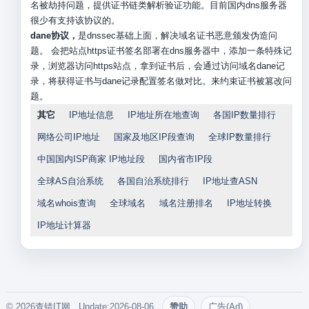
名被劫持问题，提供证书链类解析验证功能。目前国内dns服务器
很少有支持该协议的。
dane协议，
是dnssec基础上面，解决域名证书恶意颁发伪造问
题。 会把站点https证书签名部署在dns服务器中，添加一条特殊记
录，浏览器访问https站点，拿到证书后，会通过访问域名dane记
录，将获得证书与dane记录配置签名做对比。来约束证书被篡改问
题。
其它
IP地址信息
IP地址所在地查询
各国IP数量排行
网络公司IP地址
国家及地区IP段查询
全球IP数量排行
中国国内ISP商家 IP地址段
国内省市IP段
全球AS自治系统
各国自治系统排行
IP地址查ASN
域名whois查询
全球域名
域名注册排名
IP地址转换
IP地址计算器
© 2026查错IT网. Update:2026-08-06
赞助
广告(Ad)