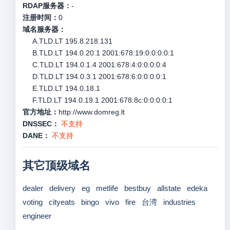
RDAP服务器：
-
注册时间：
0
域名服务器：
A.TLD.LT 195.8.218.131
B.TLD.LT 194.0.20.1 2001:678:19:0:0:0:0:1
C.TLD.LT 194.0.1.4 2001:678:4:0:0:0:0:4
D.TLD.LT 194.0.3.1 2001:678:6:0:0:0:0:1
E.TLD.LT 194.0.18.1
F.TLD.LT 194.0.19.1 2001:678:8c:0:0:0:0:1
官方地址：
http://www.domreg.lt
DNSSEC：
不支持
DANE：
不支持
其它顶级域名
dealer
delivery
eg
metlife
bestbuy
allstate
edeka
voting
cityeats
bingo
vivo
fire
台湾
industries
engineer