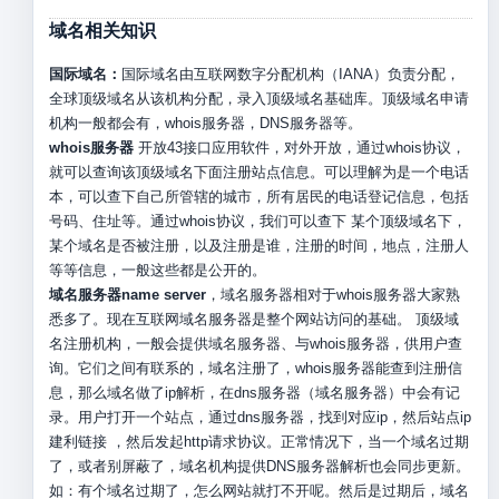
域名相关知识
国际域名：
国际域名由互联网数字分配机构（IANA）负责分配，
全球顶级域名从该机构分配，录入顶级域名基础库。顶级域名申请
机构一般都会有，whois服务器，DNS服务器等。
whois服务器
开放43接口应用软件，对外开放，通过whois协议，
就可以查询该顶级域名下面注册站点信息。可以理解为是一个电话
本，可以查下自己所管辖的城市，所有居民的电话登记信息，包括
号码、住址等。通过whois协议，我们可以查下 某个顶级域名下，
某个域名是否被注册，以及注册是谁，注册的时间，地点，注册人
等等信息，一般这些都是公开的。
域名服务器name server
，域名服务器相对于whois服务器大家熟
悉多了。现在互联网域名服务器是整个网站访问的基础。 顶级域
名注册机构，一般会提供域名服务器、与whois服务器，供用户查
询。它们之间有联系的，域名注册了，whois服务器能查到注册信
息，那么域名做了ip解析，在dns服务器（域名服务器）中会有记
录。用户打开一个站点，通过dns服务器，找到对应ip，然后站点ip
建利链接 ，然后发起http请求协议。正常情况下，当一个域名过期
了，或者别屏蔽了，域名机构提供DNS服务器解析也会同步更新。
如：有个域名过期了，怎么网站就打不开呢。然后是过期后，域名