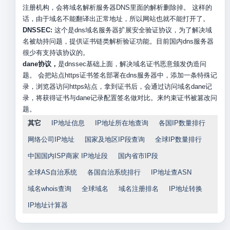
注册机构，会将域名解析服务器DNS里面的解析删除掉。 这样的
话，由于域名不能翻译出正常地址，所以网站也就不能打开了。
DNSSEC:
这个是dns域名服务器扩展安全验证协议，为了解决域
名被劫持问题，提供证书链类解析验证功能。目前国内dns服务器
很少有支持该协议的。
dane协议，
是dnssec基础上面，解决域名证书恶意颁发伪造问
题。 会把站点https证书签名部署在dns服务器中，添加一条特殊记
录，浏览器访问https站点，拿到证书后，会通过访问域名dane记
录，将获得证书与dane记录配置签名做对比。来约束证书被篡改问
题。
其它
IP地址信息
IP地址所在地查询
各国IP数量排行
网络公司IP地址
国家及地区IP段查询
全球IP数量排行
中国国内ISP商家 IP地址段
国内省市IP段
全球AS自治系统
各国自治系统排行
IP地址查ASN
域名whois查询
全球域名
域名注册排名
IP地址转换
IP地址计算器