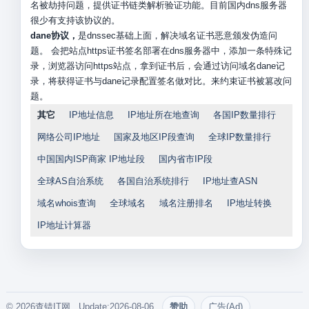
名被劫持问题，提供证书链类解析验证功能。目前国内dns服务器
很少有支持该协议的。
dane协议，
是dnssec基础上面，解决域名证书恶意颁发伪造问
题。 会把站点https证书签名部署在dns服务器中，添加一条特殊记
录，浏览器访问https站点，拿到证书后，会通过访问域名dane记
录，将获得证书与dane记录配置签名做对比。来约束证书被篡改问
题。
其它
IP地址信息
IP地址所在地查询
各国IP数量排行
网络公司IP地址
国家及地区IP段查询
全球IP数量排行
中国国内ISP商家 IP地址段
国内省市IP段
全球AS自治系统
各国自治系统排行
IP地址查ASN
域名whois查询
全球域名
域名注册排名
IP地址转换
IP地址计算器
© 2026查错IT网. Update:2026-08-06
赞助
广告(Ad)