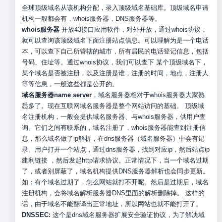
全球顶级域名从该机构分配，录入顶级域名基础库。顶级域名申请
机构一般都会有，whois服务器，DNS服务器等。
whois服务器
开放43接口应用软件，对外开放，通过whois协议，
就可以查询该顶级域名下面注册站点信息。可以理解为是一个电话
本，可以查下自己所管辖的城市，所有居民的电话登记信息，包括
号码、住址等。通过whois协议，我们可以查下 某个顶级域名下，
某个域名是否被注册，以及注册是谁，注册的时间，地点，注册人
等等信息，一般这些都是公开的。
域名服务器name server
，域名服务器相对于whois服务器大家熟
悉多了。现在互联网域名服务器是整个网站访问的基础。 顶级域
名注册机构，一般会提供域名服务器、与whois服务器，供用户查
询。它们之间有联系的，域名注册了，whois服务器能查到注册信
息，那么域名做了ip解析，在dns服务器（域名服务器）中会有记
录。用户打开一个站点，通过dns服务器，找到对应ip，然后站点ip
建利链接 ，然后发起http请求协议。正常情况下，当一个域名过期
了，或者别屏蔽了，域名机构提供DNS服务器解析也会同步更新。
如：有个域名过期了，怎么网站就打不开呢。然后是过期后，域名
注册机构，会将域名解析服务器DNS里面的解析删除掉。 这样的
话，由于域名不能翻译出正常地址，所以网站也就不能打开了。
DNSSEC:
这个是dns域名服务器扩展安全验证协议，为了解决域