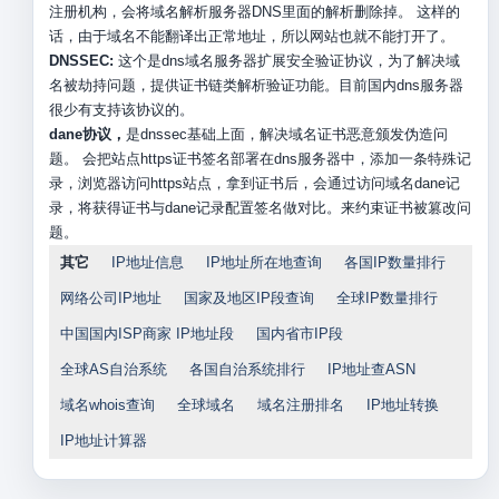
注册机构，会将域名解析服务器DNS里面的解析删除掉。 这样的
话，由于域名不能翻译出正常地址，所以网站也就不能打开了。
DNSSEC:
这个是dns域名服务器扩展安全验证协议，为了解决域
名被劫持问题，提供证书链类解析验证功能。目前国内dns服务器
很少有支持该协议的。
dane协议，
是dnssec基础上面，解决域名证书恶意颁发伪造问
题。 会把站点https证书签名部署在dns服务器中，添加一条特殊记
录，浏览器访问https站点，拿到证书后，会通过访问域名dane记
录，将获得证书与dane记录配置签名做对比。来约束证书被篡改问
题。
其它
IP地址信息
IP地址所在地查询
各国IP数量排行
网络公司IP地址
国家及地区IP段查询
全球IP数量排行
中国国内ISP商家 IP地址段
国内省市IP段
全球AS自治系统
各国自治系统排行
IP地址查ASN
域名whois查询
全球域名
域名注册排名
IP地址转换
IP地址计算器