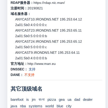
RDAP服务器：
https://rdap.nic.man/
注册时间：
20190821
域名服务器：
ANYCAST10.IRONDNS.NET 195.253.64.12
2a01:5b0:4:0:0:0:0:c
ANYCAST23.IRONDNS.NET 195.253.65.11
2a01:5b0:5:0:0:0:0:b
ANYCAST24.IRONDNS.NET 195.253.65.12
2a01:5b0:5:0:0:0:0:c
ANYCAST9.IRONDNS.NET 195.253.64.11
2a01:5b0:4:0:0:0:0:b
官方地址：
http://www.man.eu
DNSSEC：
支持
DANE：
不支持
其它顶级域名
barefoot
is
jm
বাংলা
pizza
gea
ua
dad
dealer
java
nba
systems
world
blue
city