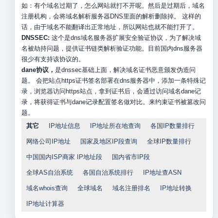
如：有个域名过期了，怎么网站就打不开呢。然后是过期后，域名
注册机构，会将域名解析服务器DNS里面的解析删除掉。 这样的
话，由于域名不能翻译出正常地址，所以网站也就不能打开了。
DNSSEC:
这个是dns域名服务器扩展安全验证协议，为了解决域
名被劫持问题，提供证书链类解析验证功能。目前国内dns服务器
很少有支持该协议的。
dane协议，
是dnssec基础上面，解决域名证书恶意颁发伪造问
题。 会把站点https证书签名部署在dns服务器中，添加一条特殊记
录，浏览器访问https站点，拿到证书后，会通过访问域名dane记
录，将获得证书与dane记录配置签名做对比。来约束证书被篡改问
题。
其它
IP地址信息
IP地址所在地查询
各国IP数量排行
网络公司IP地址
国家及地区IP段查询
全球IP数量排行
中国国内ISP商家 IP地址段
国内省市IP段
全球AS自治系统
各国自治系统排行
IP地址查ASN
域名whois查询
全球域名
域名注册排名
IP地址转换
IP地址计算器