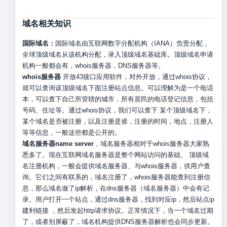
域名相关知识
国际域名：
国际域名由互联网数字分配机构（IANA）负责分配，
全球顶级域名从该机构分配，录入顶级域名基础库。顶级域名申请
机构一般都会有，whois服务器，DNS服务器等。
whois服务器
开放43接口应用软件，对外开放，通过whois协议，
就可以查询该顶级域名下面注册站点信息。可以理解为是一个电话
本，可以查下自己所管辖的城市，所有居民的电话登记信息，包括
号码、住址等。通过whois协议，我们可以查下 某个顶级域名下，
某个域名是否被注册，以及注册是谁，注册的时间，地点，注册人
等等信息，一般这些都是公开的。
域名服务器name server
，域名服务器相对于whois服务器大家熟
悉多了。现在互联网域名服务器是整个网站访问的基础。 顶级域
名注册机构，一般会提供域名服务器、与whois服务器，供用户查
询。它们之间有联系的，域名注册了，whois服务器能查到注册信
息，那么域名做了ip解析，在dns服务器（域名服务器）中会有记
录。用户打开一个站点，通过dns服务器，找到对应ip，然后站点ip
建利链接 ，然后发起http请求协议。正常情况下，当一个域名过期
了，或者别屏蔽了，域名机构提供DNS服务器解析也会同步更新。