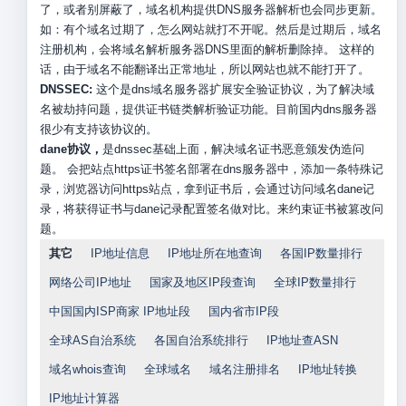
了，或者别屏蔽了，域名机构提供DNS服务器解析也会同步更新。
如：有个域名过期了，怎么网站就打不开呢。然后是过期后，域名
注册机构，会将域名解析服务器DNS里面的解析删除掉。 这样的
话，由于域名不能翻译出正常地址，所以网站也就不能打开了。
DNSSEC:
这个是dns域名服务器扩展安全验证协议，为了解决域
名被劫持问题，提供证书链类解析验证功能。目前国内dns服务器
很少有支持该协议的。
dane协议，
是dnssec基础上面，解决域名证书恶意颁发伪造问
题。 会把站点https证书签名部署在dns服务器中，添加一条特殊记
录，浏览器访问https站点，拿到证书后，会通过访问域名dane记
录，将获得证书与dane记录配置签名做对比。来约束证书被篡改问
题。
其它
IP地址信息
IP地址所在地查询
各国IP数量排行
网络公司IP地址
国家及地区IP段查询
全球IP数量排行
中国国内ISP商家 IP地址段
国内省市IP段
全球AS自治系统
各国自治系统排行
IP地址查ASN
域名whois查询
全球域名
域名注册排名
IP地址转换
IP地址计算器