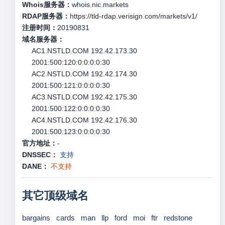
Whois服务器：
whois.nic.markets
RDAP服务器：
https://tld-rdap.verisign.com/markets/v1/
注册时间：
20190831
域名服务器：
AC1.NSTLD.COM 192.42.173.30
2001:500:120:0:0:0:0:30
AC2.NSTLD.COM 192.42.174.30
2001:500:121:0:0:0:0:30
AC3.NSTLD.COM 192.42.175.30
2001:500:122:0:0:0:0:30
AC4.NSTLD.COM 192.42.176.30
2001:500:123:0:0:0:0:30
官方地址：
-
DNSSEC：
支持
DANE：
不支持
其它顶级域名
bargains
cards
man
llp
ford
moi
ftr
redstone