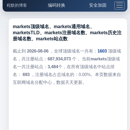
编码转换
安全加固
程默的博客
格式化与前端
网络工具
IP与域名
邮件工具
生活便民
更多工具
markets顶级域名、markets通用域名、
marketsTLD、markets注册域名数、markets历史注
5.1支付宝大红包
册域名数、markets站点数
截止到
2026-08-06
，全球顶级域名一共有：
1603
顶级域
名，共注册站点：
687,934,073
个， 当前
markets
顶级域
名一共注册站点：
3,484
个，在所有顶级域名中站点排
名：
693
，注册域名占总域名的：0.00%。本页数据来自
互联网域名分配中心，数据天天更新。