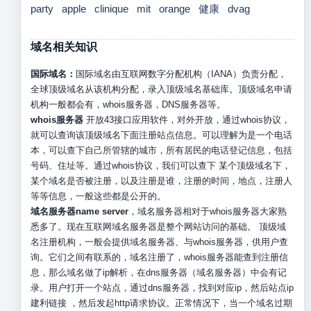
party
apple
clinique
mit
orange
健康
dvag
域名相关知识
国际域名：
国际域名由互联网数字分配机构（IANA）负责分配，
全球顶级域名从该机构分配，录入顶级域名基础库。顶级域名申请
机构一般都会有，whois服务器，DNS服务器等。
whois服务器
开放43接口应用软件，对外开放，通过whois协议，
就可以查询该顶级域名下面注册站点信息。可以理解为是一个电话
本，可以查下自己所管辖的城市，所有居民的电话登记信息，包括
号码、住址等。通过whois协议，我们可以查下 某个顶级域名下，
某个域名是否被注册，以及注册是谁，注册的时间，地点，注册人
等等信息，一般这些都是公开的。
域名服务器name server
，域名服务器相对于whois服务器大家熟
悉多了。现在互联网域名服务器是整个网站访问的基础。 顶级域
名注册机构，一般会提供域名服务器、与whois服务器，供用户查
询。它们之间有联系的，域名注册了，whois服务器能查到注册信
息，那么域名做了ip解析，在dns服务器（域名服务器）中会有记
录。用户打开一个站点，通过dns服务器，找到对应ip，然后站点ip
建利链接 ，然后发起http请求协议。正常情况下，当一个域名过期