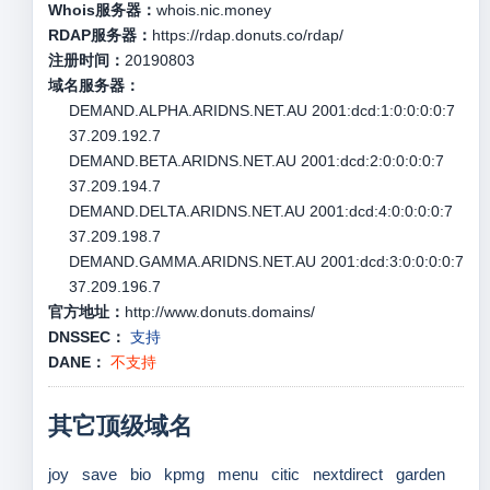
Whois服务器：
whois.nic.money
RDAP服务器：
https://rdap.donuts.co/rdap/
注册时间：
20190803
域名服务器：
DEMAND.ALPHA.ARIDNS.NET.AU 2001:dcd:1:0:0:0:0:7
37.209.192.7
DEMAND.BETA.ARIDNS.NET.AU 2001:dcd:2:0:0:0:0:7
37.209.194.7
DEMAND.DELTA.ARIDNS.NET.AU 2001:dcd:4:0:0:0:0:7
37.209.198.7
DEMAND.GAMMA.ARIDNS.NET.AU 2001:dcd:3:0:0:0:0:7
37.209.196.7
官方地址：
http://www.donuts.domains/
DNSSEC：
支持
DANE：
不支持
其它顶级域名
joy
save
bio
kpmg
menu
citic
nextdirect
garden