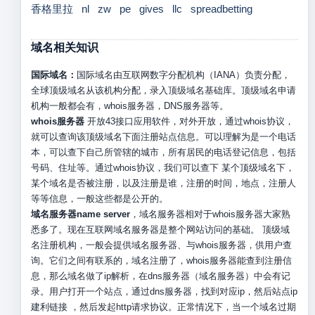
香格里拉
nl
zw
pe
gives
llc
spreadbetting
域名相关知识
国际域名：
国际域名由互联网数字分配机构（IANA）负责分配，
全球顶级域名从该机构分配，录入顶级域名基础库。顶级域名申请
机构一般都会有，whois服务器，DNS服务器等。
whois服务器
开放43接口应用软件，对外开放，通过whois协议，
就可以查询该顶级域名下面注册站点信息。可以理解为是一个电话
本，可以查下自己所管辖的城市，所有居民的电话登记信息，包括
号码、住址等。通过whois协议，我们可以查下 某个顶级域名下，
某个域名是否被注册，以及注册是谁，注册的时间，地点，注册人
等等信息，一般这些都是公开的。
域名服务器name server
，域名服务器相对于whois服务器大家熟
悉多了。现在互联网域名服务器是整个网站访问的基础。 顶级域
名注册机构，一般会提供域名服务器、与whois服务器，供用户查
询。它们之间有联系的，域名注册了，whois服务器能查到注册信
息，那么域名做了ip解析，在dns服务器（域名服务器）中会有记
录。用户打开一个站点，通过dns服务器，找到对应ip，然后站点ip
建利链接 ，然后发起http请求协议。正常情况下，当一个域名过期