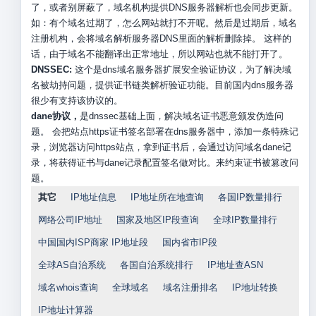
了，或者别屏蔽了，域名机构提供DNS服务器解析也会同步更新。
如：有个域名过期了，怎么网站就打不开呢。然后是过期后，域名
注册机构，会将域名解析服务器DNS里面的解析删除掉。 这样的
话，由于域名不能翻译出正常地址，所以网站也就不能打开了。
DNSSEC:
这个是dns域名服务器扩展安全验证协议，为了解决域
名被劫持问题，提供证书链类解析验证功能。目前国内dns服务器
很少有支持该协议的。
dane协议，
是dnssec基础上面，解决域名证书恶意颁发伪造问
题。 会把站点https证书签名部署在dns服务器中，添加一条特殊记
录，浏览器访问https站点，拿到证书后，会通过访问域名dane记
录，将获得证书与dane记录配置签名做对比。来约束证书被篡改问
题。
其它
IP地址信息
IP地址所在地查询
各国IP数量排行
网络公司IP地址
国家及地区IP段查询
全球IP数量排行
中国国内ISP商家 IP地址段
国内省市IP段
全球AS自治系统
各国自治系统排行
IP地址查ASN
域名whois查询
全球域名
域名注册排名
IP地址转换
IP地址计算器