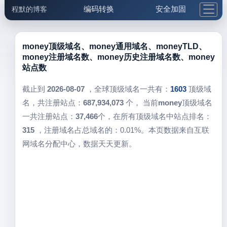
编码转换
安全加固
程默的博客
格式化与前端
网络工具
IP与域名
邮件工具
生活便民
更多工具
money顶级域名、money通用域名、moneyTLD、
money注册域名数、money历史注册域名数、money
5.1支付宝大红包
站点数
截止到
2026-08-07
，全球顶级域名一共有：
1603
顶级域
名，共注册站点：
687,934,073
个， 当前
money
顶级域名
一共注册站点：
37,466
个，在所有顶级域名中站点排名：
315
，注册域名占总域名的：0.01%。本页数据来自互联
网域名分配中心，数据天天更新。