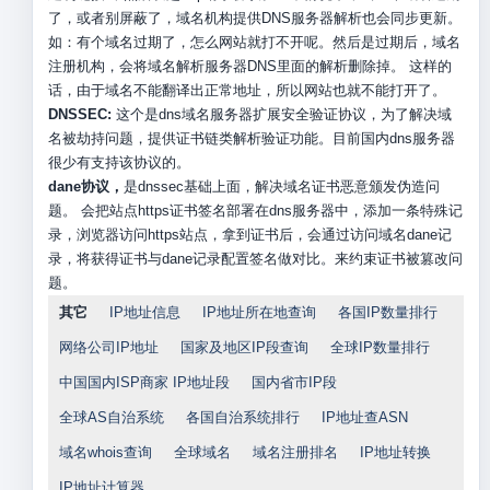
了，或者别屏蔽了，域名机构提供DNS服务器解析也会同步更新。
如：有个域名过期了，怎么网站就打不开呢。然后是过期后，域名
注册机构，会将域名解析服务器DNS里面的解析删除掉。 这样的
话，由于域名不能翻译出正常地址，所以网站也就不能打开了。
DNSSEC:
这个是dns域名服务器扩展安全验证协议，为了解决域
名被劫持问题，提供证书链类解析验证功能。目前国内dns服务器
很少有支持该协议的。
dane协议，
是dnssec基础上面，解决域名证书恶意颁发伪造问
题。 会把站点https证书签名部署在dns服务器中，添加一条特殊记
录，浏览器访问https站点，拿到证书后，会通过访问域名dane记
录，将获得证书与dane记录配置签名做对比。来约束证书被篡改问
题。
其它
IP地址信息
IP地址所在地查询
各国IP数量排行
网络公司IP地址
国家及地区IP段查询
全球IP数量排行
中国国内ISP商家 IP地址段
国内省市IP段
全球AS自治系统
各国自治系统排行
IP地址查ASN
域名whois查询
全球域名
域名注册排名
IP地址转换
IP地址计算器