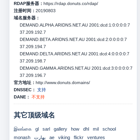
RDAP服务器：
https://rdap.donuts.co/rdap/
注册时间：
20190803
域名服务器：
DEMAND.ALPHA.ARIDNS.NET.AU 2001:dcd:1:0:0:0:0:7
37.209.192.7
DEMAND.BETA.ARIDNS.NET.AU 2001:dcd:2:0:0:0:0:7
37.209.194.7
DEMAND.DELTA.ARIDNS.NET.AU 2001:dcd:4:0:0:0:0:7
37.209.198.7
DEMAND.GAMMA.ARIDNS.NET.AU 2001:dcd:3:0:0:0:0:7
37.209.196.7
官方地址：
http://www.donuts.domains/
DNSSEC：
支持
DANE：
不支持
其它顶级域名
இலங்கை
gl
sarl
gallery
how
dhl
mil
school
monash
بھارت
ae
viking
flickr
ventures