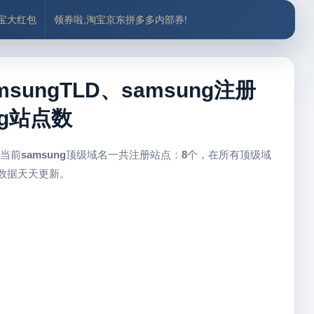
付宝大红包
领券啦,淘宝京东拼多多内部券!
sungTLD、samsung注册
ng站点数
 当前
samsung
顶级域名一共注册站点：
8
个，在所有顶级域
，数据天天更新。