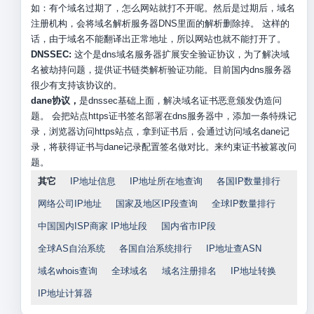
如：有个域名过期了，怎么网站就打不开呢。然后是过期后，域名
注册机构，会将域名解析服务器DNS里面的解析删除掉。 这样的
话，由于域名不能翻译出正常地址，所以网站也就不能打开了。
DNSSEC:
这个是dns域名服务器扩展安全验证协议，为了解决域
名被劫持问题，提供证书链类解析验证功能。目前国内dns服务器
很少有支持该协议的。
dane协议，
是dnssec基础上面，解决域名证书恶意颁发伪造问
题。 会把站点https证书签名部署在dns服务器中，添加一条特殊记
录，浏览器访问https站点，拿到证书后，会通过访问域名dane记
录，将获得证书与dane记录配置签名做对比。来约束证书被篡改问
题。
其它
IP地址信息
IP地址所在地查询
各国IP数量排行
网络公司IP地址
国家及地区IP段查询
全球IP数量排行
中国国内ISP商家 IP地址段
国内省市IP段
全球AS自治系统
各国自治系统排行
IP地址查ASN
域名whois查询
全球域名
域名注册排名
IP地址转换
IP地址计算器