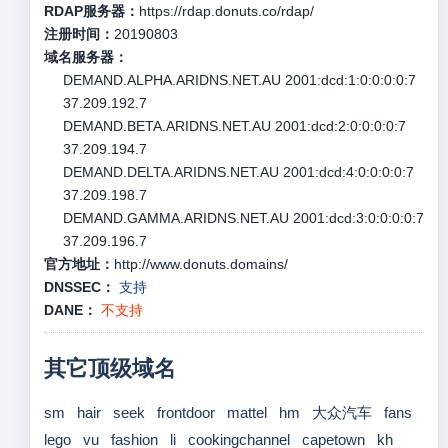
RDAP服务器：
https://rdap.donuts.co/rdap/
注册时间：
20190803
域名服务器：
DEMAND.ALPHA.ARIDNS.NET.AU 2001:dcd:1:0:0:0:0:7
37.209.192.7
DEMAND.BETA.ARIDNS.NET.AU 2001:dcd:2:0:0:0:0:7
37.209.194.7
DEMAND.DELTA.ARIDNS.NET.AU 2001:dcd:4:0:0:0:0:7
37.209.198.7
DEMAND.GAMMA.ARIDNS.NET.AU 2001:dcd:3:0:0:0:0:7
37.209.196.7
官方地址：
http://www.donuts.domains/
DNSSEC：
支持
DANE：
不支持
其它顶级域名
sm
hair
seek
frontdoor
mattel
hm
大众汽车
fans
lego
vu
fashion
li
cookingchannel
capetown
kh