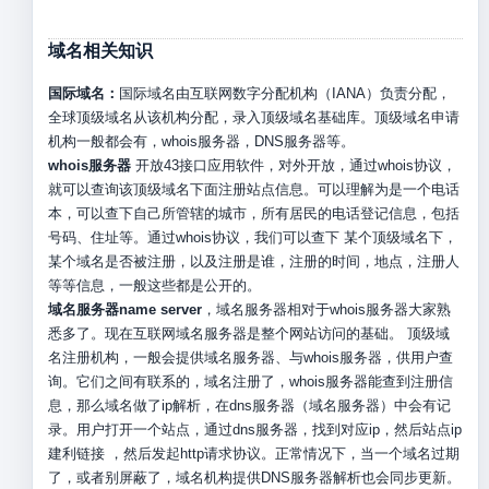
域名相关知识
国际域名：
国际域名由互联网数字分配机构（IANA）负责分配，
全球顶级域名从该机构分配，录入顶级域名基础库。顶级域名申请
机构一般都会有，whois服务器，DNS服务器等。
whois服务器
开放43接口应用软件，对外开放，通过whois协议，
就可以查询该顶级域名下面注册站点信息。可以理解为是一个电话
本，可以查下自己所管辖的城市，所有居民的电话登记信息，包括
号码、住址等。通过whois协议，我们可以查下 某个顶级域名下，
某个域名是否被注册，以及注册是谁，注册的时间，地点，注册人
等等信息，一般这些都是公开的。
域名服务器name server
，域名服务器相对于whois服务器大家熟
悉多了。现在互联网域名服务器是整个网站访问的基础。 顶级域
名注册机构，一般会提供域名服务器、与whois服务器，供用户查
询。它们之间有联系的，域名注册了，whois服务器能查到注册信
息，那么域名做了ip解析，在dns服务器（域名服务器）中会有记
录。用户打开一个站点，通过dns服务器，找到对应ip，然后站点ip
建利链接 ，然后发起http请求协议。正常情况下，当一个域名过期
了，或者别屏蔽了，域名机构提供DNS服务器解析也会同步更新。