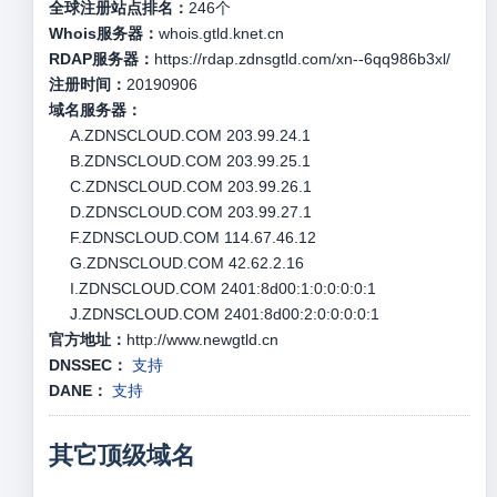
全球注册站点排名：
246
个
Whois服务器：
whois.gtld.knet.cn
RDAP服务器：
https://rdap.zdnsgtld.com/xn--6qq986b3xl/
注册时间：
20190906
域名服务器：
A.ZDNSCLOUD.COM 203.99.24.1
B.ZDNSCLOUD.COM 203.99.25.1
C.ZDNSCLOUD.COM 203.99.26.1
D.ZDNSCLOUD.COM 203.99.27.1
F.ZDNSCLOUD.COM 114.67.46.12
G.ZDNSCLOUD.COM 42.62.2.16
I.ZDNSCLOUD.COM 2401:8d00:1:0:0:0:0:1
J.ZDNSCLOUD.COM 2401:8d00:2:0:0:0:0:1
官方地址：
http://www.newgtld.cn
DNSSEC：
支持
DANE：
支持
其它顶级域名