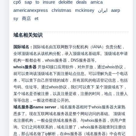
срб
sap
to
insure
deloitte
deals
amica
americanexpress
christmas
mckinsey
ایران
aarp
sy
商店
et
域名相关知识
国际域名：
国际域名由互联网数字分配机构（IANA）负责分配，
全球顶级域名从该机构分配，录入顶级域名基础库。顶级域名申请
机构一般都会有，whois服务器，DNS服务器等。
whois服务器
开放43接口应用软件，对外开放，通过whois协议，
就可以查询该顶级域名下面注册站点信息。可以理解为是一个电话
本，可以查下自己所管辖的城市，所有居民的电话登记信息，包括
号码、住址等。通过whois协议，我们可以查下 某个顶级域名下，
某个域名是否被注册，以及注册是谁，注册的时间，地点，注册人
等等信息，一般这些都是公开的。
域名服务器name server
，域名服务器相对于whois服务器大家熟
悉多了。现在互联网域名服务器是整个网站访问的基础。 顶级域
名注册机构，一般会提供域名服务器、与whois服务器，供用户查
询。它们之间有联系的，域名注册了，whois服务器能查到注册信
息，那么域名做了ip解析，在dns服务器（域名服务器）中会有记