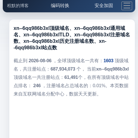
编码转换
安全加固
程默的博客
格式化与前端
网络工具
IP与域名
邮件工具
生活便民
更多工具
xn--6qq986b3xl顶级域名、xn--6qq986b3xl通用域
名、xn--6qq986b3xlTLD、xn--6qq986b3xl注册域名
5.1支付宝大红包
数、xn--6qq986b3xl历史注册域名数、xn-
-6qq986b3xl站点数
截止到
2026-08-06
，全球顶级域名一共有：
1603
顶级域
名，共注册站点：
687,934,073
个， 当前
xn--6qq986b3xl
顶级域名一共注册站点：
61,491
个，在所有顶级域名中站
点排名：
246
，注册域名占总域名的：0.01%。本页数据
来自互联网域名分配中心，数据天天更新。