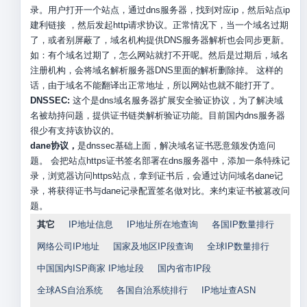
录。用户打开一个站点，通过dns服务器，找到对应ip，然后站点ip
建利链接 ，然后发起http请求协议。正常情况下，当一个域名过期
了，或者别屏蔽了，域名机构提供DNS服务器解析也会同步更新。
如：有个域名过期了，怎么网站就打不开呢。然后是过期后，域名
注册机构，会将域名解析服务器DNS里面的解析删除掉。 这样的
话，由于域名不能翻译出正常地址，所以网站也就不能打开了。
DNSSEC:
这个是dns域名服务器扩展安全验证协议，为了解决域
名被劫持问题，提供证书链类解析验证功能。目前国内dns服务器
很少有支持该协议的。
dane协议，
是dnssec基础上面，解决域名证书恶意颁发伪造问
题。 会把站点https证书签名部署在dns服务器中，添加一条特殊记
录，浏览器访问https站点，拿到证书后，会通过访问域名dane记
录，将获得证书与dane记录配置签名做对比。来约束证书被篡改问
题。
其它
IP地址信息
IP地址所在地查询
各国IP数量排行
网络公司IP地址
国家及地区IP段查询
全球IP数量排行
中国国内ISP商家 IP地址段
国内省市IP段
全球AS自治系统
各国自治系统排行
IP地址查ASN