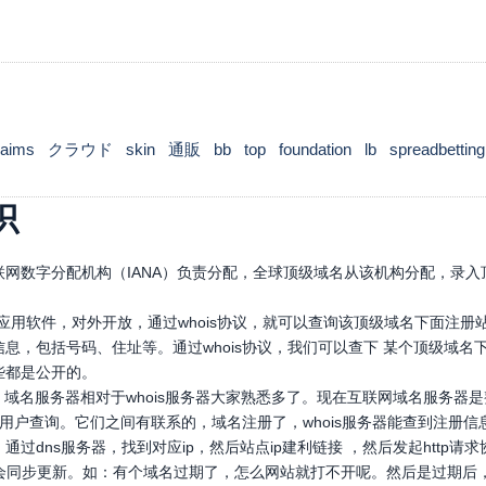
laims
クラウド
skin
通販
bb
top
foundation
lb
spreadbetting
识
网数字分配机构（IANA）负责分配，全球顶级域名从该机构分配，录入顶
口应用软件，对外开放，通过whois协议，就可以查询该顶级域名下面注
息，包括号码、住址等。通过whois协议，我们可以查下 某个顶级域
些都是公开的。
，域名服务器相对于whois服务器大家熟悉多了。现在互联网域名服务器
，供用户查询。它们之间有联系的，域名注册了，whois服务器能查到注册信
通过dns服务器，找到对应ip，然后站点ip建利链接 ，然后发起htt
也会同步更新。如：有个域名过期了，怎么网站就打不开呢。然后是过期后