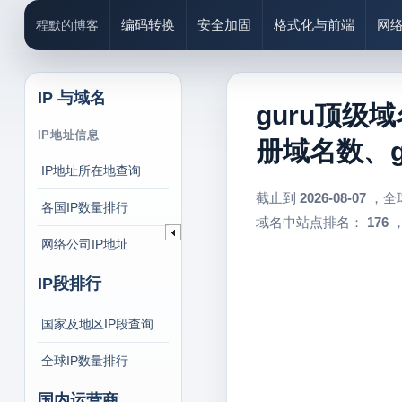
编码转换
安全加固
格式化与前端
网
程默的博客
IP 与域名
guru顶级域
IP地址信息
册域名数、g
IP地址所在地查询
截止到
2026-08-07
，全
各国IP数量排行
域名中站点排名：
176
，
网络公司IP地址
IP段排行
国家及地区IP段查询
全球IP数量排行
国内运营商