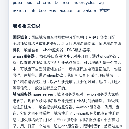
praxi
post
chrome
tz
free
motorcycles
ag
rexroth
mk
boo
eus
auction
bj
sakura
संगठन
域名相关知识
国际域名：
国际域名由互联网数字分配机构（IANA）负责分配，
全球顶级域名从该机构分配，录入顶级域名基础库。顶级域名申请
机构一般都会有，whois服务器，DNS服务器等。
whois服务器
开放43接口应用软件，对外开放，通过whois协议，
就可以查询该顶级域名下面注册站点信息。可以理解为是一个电话
本，可以查下自己所管辖的城市，所有居民的电话登记信息，包括
号码、住址等。通过whois协议，我们可以查下 某个顶级域名下，
某个域名是否被注册，以及注册是谁，注册的时间，地点，注册人
等等信息，一般这些都是公开的。
域名服务器name server
，域名服务器相对于whois服务器大家熟
悉多了。现在互联网域名服务器是整个网站访问的基础。 顶级域
名注册机构，一般会提供域名服务器、与whois服务器，供用户查
询。它们之间有联系的，域名注册了，whois服务器能查到注册信
息，那么域名做了ip解析，在dns服务器（域名服务器）中会有记
录。用户打开一个站点，通过dns服务器，找到对应ip，然后站点ip