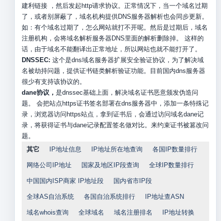
建利链接 ，然后发起http请求协议。正常情况下，当一个域名过期
了，或者别屏蔽了，域名机构提供DNS服务器解析也会同步更新。
如：有个域名过期了，怎么网站就打不开呢。然后是过期后，域名
注册机构，会将域名解析服务器DNS里面的解析删除掉。 这样的
话，由于域名不能翻译出正常地址，所以网站也就不能打开了。
DNSSEC:
这个是dns域名服务器扩展安全验证协议，为了解决域
名被劫持问题，提供证书链类解析验证功能。目前国内dns服务器
很少有支持该协议的。
dane协议，
是dnssec基础上面，解决域名证书恶意颁发伪造问
题。 会把站点https证书签名部署在dns服务器中，添加一条特殊记
录，浏览器访问https站点，拿到证书后，会通过访问域名dane记
录，将获得证书与dane记录配置签名做对比。来约束证书被篡改问
题。
其它
IP地址信息
IP地址所在地查询
各国IP数量排行
网络公司IP地址
国家及地区IP段查询
全球IP数量排行
中国国内ISP商家 IP地址段
国内省市IP段
全球AS自治系统
各国自治系统排行
IP地址查ASN
域名whois查询
全球域名
域名注册排名
IP地址转换