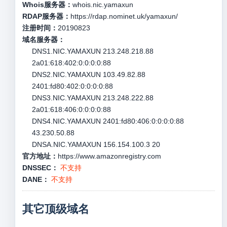
Whois服务器：
whois.nic.yamaxun
RDAP服务器：
https://rdap.nominet.uk/yamaxun/
注册时间：
20190823
域名服务器：
DNS1.NIC.YAMAXUN 213.248.218.88
2a01:618:402:0:0:0:0:88
DNS2.NIC.YAMAXUN 103.49.82.88
2401:fd80:402:0:0:0:0:88
DNS3.NIC.YAMAXUN 213.248.222.88
2a01:618:406:0:0:0:0:88
DNS4.NIC.YAMAXUN 2401:fd80:406:0:0:0:0:88
43.230.50.88
DNSA.NIC.YAMAXUN 156.154.100.3 20
官方地址：
https://www.amazonregistry.com
DNSSEC：
不支持
DANE：
不支持
其它顶级域名