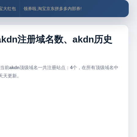
付宝大红包
领券啦,淘宝京东拼多多内部券!
akdn注册域名数、akdn历史
 当前
akdn
顶级域名一共注册站点：
4
个，在所有顶级域名中
天天更新。