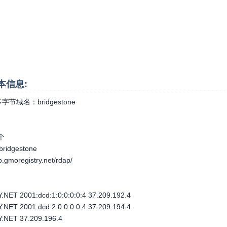
基本信息:
字节域名：
bridgestone
个
.bridgestone
ap.gmoregistry.net/rdap/
ET 2001:dcd:1:0:0:0:0:4 37.209.192.4
ET 2001:dcd:2:0:0:0:0:4 37.209.194.4
NET 37.209.196.4