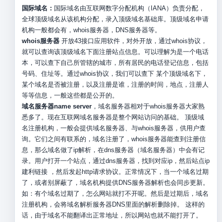
国际域名：
国际域名由互联网数字分配机构（IANA）负责分配，
全球顶级域名从该机构分配，录入顶级域名基础库。顶级域名申请
机构一般都会有，whois服务器，DNS服务器等。
whois服务器
开放43接口应用软件，对外开放，通过whois协议，
就可以查询该顶级域名下面注册站点信息。可以理解为是一个电话
本，可以查下自己所管辖的城市，所有居民的电话登记信息，包括
号码、住址等。通过whois协议，我们可以查下 某个顶级域名下，
某个域名是否被注册，以及注册是谁，注册的时间，地点，注册人
等等信息，一般这些都是公开的。
域名服务器name server
，域名服务器相对于whois服务器大家熟
悉多了。现在互联网域名服务器是整个网站访问的基础。 顶级域
名注册机构，一般会提供域名服务器、与whois服务器，供用户查
询。它们之间有联系的，域名注册了，whois服务器能查到注册信
息，那么域名做了ip解析，在dns服务器（域名服务器）中会有记
录。用户打开一个站点，通过dns服务器，找到对应ip，然后站点ip
建利链接 ，然后发起http请求协议。正常情况下，当一个域名过期
了，或者别屏蔽了，域名机构提供DNS服务器解析也会同步更新。
如：有个域名过期了，怎么网站就打不开呢。然后是过期后，域名
注册机构，会将域名解析服务器DNS里面的解析删除掉。 这样的
话，由于域名不能翻译出正常地址，所以网站也就不能打开了。