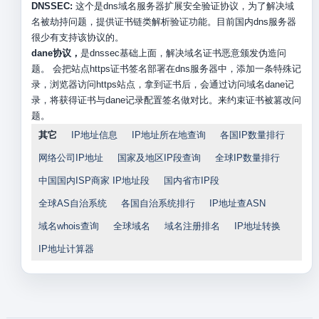
DNSSEC:
这个是dns域名服务器扩展安全验证协议，为了解决域
名被劫持问题，提供证书链类解析验证功能。目前国内dns服务器
很少有支持该协议的。
dane协议，
是dnssec基础上面，解决域名证书恶意颁发伪造问
题。 会把站点https证书签名部署在dns服务器中，添加一条特殊记
录，浏览器访问https站点，拿到证书后，会通过访问域名dane记
录，将获得证书与dane记录配置签名做对比。来约束证书被篡改问
题。
其它
IP地址信息
IP地址所在地查询
各国IP数量排行
网络公司IP地址
国家及地区IP段查询
全球IP数量排行
中国国内ISP商家 IP地址段
国内省市IP段
全球AS自治系统
各国自治系统排行
IP地址查ASN
域名whois查询
全球域名
域名注册排名
IP地址转换
IP地址计算器