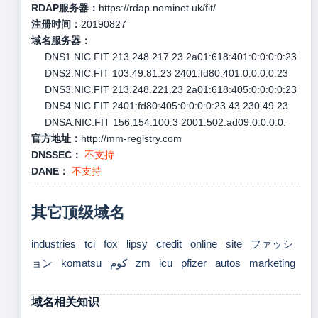
RDAP服务器：
https://rdap.nominet.uk/fit/
注册时间：
20190827
域名服务器：
DNS1.NIC.FIT 213.248.217.23 2a01:618:401:0:0:0:0:23
DNS2.NIC.FIT 103.49.81.23 2401:fd80:401:0:0:0:0:23
DNS3.NIC.FIT 213.248.221.23 2a01:618:405:0:0:0:0:23
DNS4.NIC.FIT 2401:fd80:405:0:0:0:0:23 43.230.49.23
DNSA.NIC.FIT 156.154.100.3 2001:502:ad09:0:0:0:0:
官方地址：
http://mm-registry.com
DNSSEC：
不支持
DANE：
不支持
其它顶级域名
industries
tci
fox
lipsy
credit
online
site
ファッシ
ョン
komatsu
كوم
zm
icu
pfizer
autos
marketing
域名相关知识