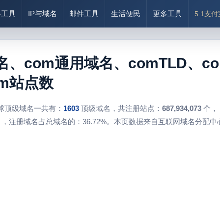
络工具
IP与域名
邮件工具
生活便民
更多工具
5.1支
名、com通用域名、comTLD、
om站点数
球顶级域名一共有：
1603
顶级域名，共注册站点：
687,934,073
个，
，注册域名占总域名的：36.72%。本页数据来自互联网域名分配