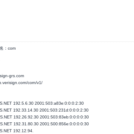
名：
com
7
isign-grs.com
ap.verisign.com/com/v1/
NET 192.5.6.30 2001:503:a83e:0:0:0:2:30
NET 192.33.14.30 2001:503:231d:0:0:0:2:30
NET 192.26.92.30 2001:503:83eb:0:0:0:0:30
NET 192.31.80.30 2001:500:856e:0:0:0:0:30
.NET 192.12.94.