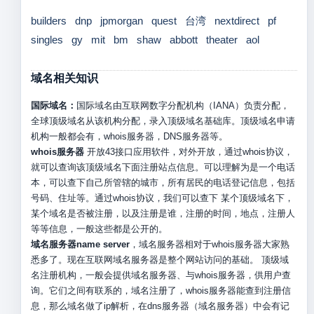
builders
dnp
jpmorgan
quest
台湾
nextdirect
pf
singles
gy
mit
bm
shaw
abbott
theater
aol
域名相关知识
国际域名：
国际域名由互联网数字分配机构（IANA）负责分配，
全球顶级域名从该机构分配，录入顶级域名基础库。顶级域名申请
机构一般都会有，whois服务器，DNS服务器等。
whois服务器
开放43接口应用软件，对外开放，通过whois协议，
就可以查询该顶级域名下面注册站点信息。可以理解为是一个电话
本，可以查下自己所管辖的城市，所有居民的电话登记信息，包括
号码、住址等。通过whois协议，我们可以查下 某个顶级域名下，
某个域名是否被注册，以及注册是谁，注册的时间，地点，注册人
等等信息，一般这些都是公开的。
域名服务器name server
，域名服务器相对于whois服务器大家熟
悉多了。现在互联网域名服务器是整个网站访问的基础。 顶级域
名注册机构，一般会提供域名服务器、与whois服务器，供用户查
询。它们之间有联系的，域名注册了，whois服务器能查到注册信
息，那么域名做了ip解析，在dns服务器（域名服务器）中会有记