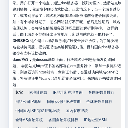
录。用户打开一个站点，通过dns服务器，找到对应ip，然后站点ip
建利链接 ，然后发起http请求协议。正常情况下，当一个域名过期
了，或者别屏蔽了，域名机构提供DNS服务器解析也会同步更新。
如：有个域名过期了，怎么网站就打不开呢。然后是过期后，域名
注册机构，会将域名解析服务器DNS里面的解析删除掉。 这样的
话，由于域名不能翻译出正常地址，所以网站也就不能打开了。
DNSSEC:
这个是dns域名服务器扩展安全验证协议，为了解决域
名被劫持问题，提供证书链类解析验证功能。目前国内dns服务器
很少有支持该协议的。
dane协议，
是dnssec基础上面，解决域名证书恶意颁发伪造问
题。 会把站点https证书签名部署在dns服务器中，添加一条特殊记
录，浏览器访问https站点，拿到证书后，会通过访问域名dane记
录，将获得证书与dane记录配置签名做对比。来约束证书被篡改问
题。
其它
IP地址信息
IP地址所在地查询
各国IP数量排行
网络公司IP地址
国家及地区IP段查询
全球IP数量排行
中国国内ISP商家 IP地址段
国内省市IP段
全球AS自治系统
各国自治系统排行
IP地址查ASN