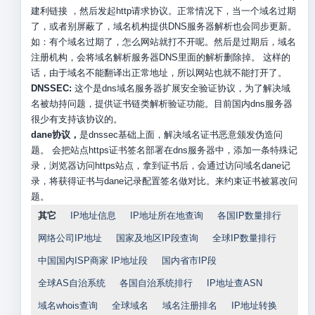
建利链接 ，然后发起http请求协议。正常情况下，当一个域名过期
了，或者别屏蔽了，域名机构提供DNS服务器解析也会同步更新。
如：有个域名过期了，怎么网站就打不开呢。然后是过期后，域名
注册机构，会将域名解析服务器DNS里面的解析删除掉。 这样的
话，由于域名不能翻译出正常地址，所以网站也就不能打开了。
DNSSEC:
这个是dns域名服务器扩展安全验证协议，为了解决域
名被劫持问题，提供证书链类解析验证功能。目前国内dns服务器
很少有支持该协议的。
dane协议，
是dnssec基础上面，解决域名证书恶意颁发伪造问
题。 会把站点https证书签名部署在dns服务器中，添加一条特殊记
录，浏览器访问https站点，拿到证书后，会通过访问域名dane记
录，将获得证书与dane记录配置签名做对比。来约束证书被篡改问
题。
其它
IP地址信息
IP地址所在地查询
各国IP数量排行
网络公司IP地址
国家及地区IP段查询
全球IP数量排行
中国国内ISP商家 IP地址段
国内省市IP段
全球AS自治系统
各国自治系统排行
IP地址查ASN
域名whois查询
全球域名
域名注册排名
IP地址转换