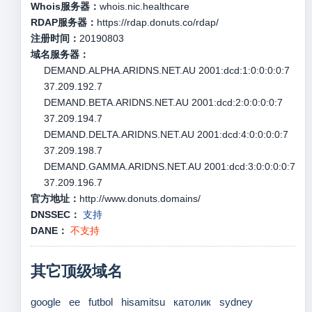
Whois服务器：
whois.nic.healthcare
RDAP服务器：
https://rdap.donuts.co/rdap/
注册时间：
20190803
域名服务器：
DEMAND.ALPHA.ARIDNS.NET.AU 2001:dcd:1:0:0:0:0:7
37.209.192.7
DEMAND.BETA.ARIDNS.NET.AU 2001:dcd:2:0:0:0:0:7
37.209.194.7
DEMAND.DELTA.ARIDNS.NET.AU 2001:dcd:4:0:0:0:0:7
37.209.198.7
DEMAND.GAMMA.ARIDNS.NET.AU 2001:dcd:3:0:0:0:0:7
37.209.196.7
官方地址：
http://www.donuts.domains/
DNSSEC：
支持
DANE：
不支持
其它顶级域名
google
ee
futbol
hisamitsu
католик
sydney