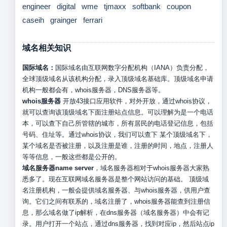
engineer
digital
wme
tjmaxx
softbank
coupon
caseih
grainger
ferrari
域名相关知识
国际域名：
国际域名由互联网数字分配机构（IANA）负责分配，
全球顶级域名从该机构分配，录入顶级域名基础库。顶级域名申请
机构一般都会有，whois服务器，DNS服务器等。
whois服务器
开放43接口应用软件，对外开放，通过whois协议，
就可以查询该顶级域名下面注册站点信息。可以理解为是一个电话
本，可以查下自己所管辖的城市，所有居民的电话登记信息，包括
号码、住址等。通过whois协议，我们可以查下 某个顶级域名下，
某个域名是否被注册，以及注册是谁，注册的时间，地点，注册人
等等信息，一般这些都是公开的。
域名服务器name server
，域名服务器相对于whois服务器大家熟
悉多了。现在互联网域名服务器是整个网站访问的基础。 顶级域
名注册机构，一般会提供域名服务器、与whois服务器，供用户查
询。它们之间有联系的，域名注册了，whois服务器能查到注册信
息，那么域名做了ip解析，在dns服务器（域名服务器）中会有记
录。用户打开一个站点，通过dns服务器，找到对应ip，然后站点ip