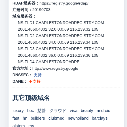
RDAP服务器：
https://registry.google/rdap/
注册时间：
20190703
域名服务器：
NS-TLD1.CHARLESTONROADREGISTRY.COM
2001:4860:4802:32:0:0:0:69 216.239.32.105
NS-TLD2.CHARLESTONROADREGISTRY.COM
2001:4860:4802:34:0:0:0:69 216.239.34.105
NS-TLD3.CHARLESTONROADREGISTRY.COM
2001:4860:4802:36:0:0:0:69 216.239.36.105
NS-TLD4.CHARLESTONROADRE
官方地址：
http://www.registry.google
DNSSEC：
支持
DANE：
不支持
其它顶级域名
luxury
bbc
慈善
クラウド
visa
beauty
android
fast
hn
builders
clubmed
newholland
barclays
alstom
mv