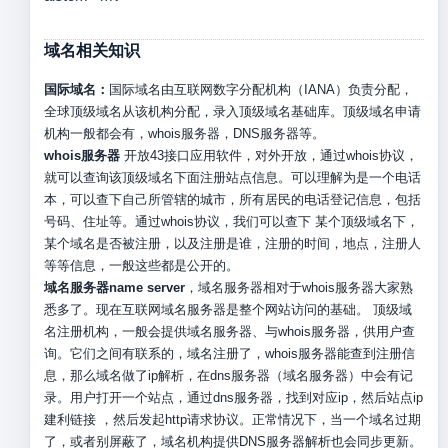
域名相关知识
国际域名：
国际域名由互联网数字分配机构（IANA）负责分配，
全球顶级域名从该机构分配，录入顶级域名基础库。顶级域名申请
机构一般都会有，whois服务器，DNS服务器等。
whois服务器
开放43接口应用软件，对外开放，通过whois协议，
就可以查询该顶级域名下面注册站点信息。可以理解为是一个电话
本，可以查下自己所管辖的城市，所有居民的电话登记信息，包括
号码、住址等。通过whois协议，我们可以查下 某个顶级域名下，
某个域名是否被注册，以及注册是谁，注册的时间，地点，注册人
等等信息，一般这些都是公开的。
域名服务器name server
，域名服务器相对于whois服务器大家熟
悉多了。现在互联网域名服务器是整个网站访问的基础。 顶级域
名注册机构，一般会提供域名服务器、与whois服务器，供用户查
询。它们之间有联系的，域名注册了，whois服务器能查到注册信
息，那么域名做了ip解析，在dns服务器（域名服务器）中会有记
录。用户打开一个站点，通过dns服务器，找到对应ip，然后站点ip
建利链接 ，然后发起http请求协议。正常情况下，当一个域名过期
了，或者别屏蔽了，域名机构提供DNS服务器解析也会同步更新。