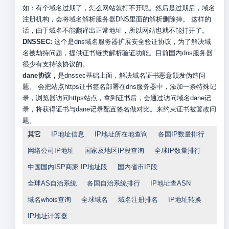
如：有个域名过期了，怎么网站就打不开呢。然后是过期后，域名
注册机构，会将域名解析服务器DNS里面的解析删除掉。 这样的
话，由于域名不能翻译出正常地址，所以网站也就不能打开了。
DNSSEC:
这个是dns域名服务器扩展安全验证协议，为了解决域
名被劫持问题，提供证书链类解析验证功能。目前国内dns服务器
很少有支持该协议的。
dane协议，
是dnssec基础上面，解决域名证书恶意颁发伪造问
题。 会把站点https证书签名部署在dns服务器中，添加一条特殊记
录，浏览器访问https站点，拿到证书后，会通过访问域名dane记
录，将获得证书与dane记录配置签名做对比。来约束证书被篡改问
题。
其它
IP地址信息
IP地址所在地查询
各国IP数量排行
网络公司IP地址
国家及地区IP段查询
全球IP数量排行
中国国内ISP商家 IP地址段
国内省市IP段
全球AS自治系统
各国自治系统排行
IP地址查ASN
域名whois查询
全球域名
域名注册排名
IP地址转换
IP地址计算器