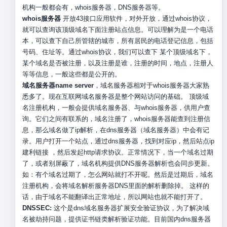
机构一般都会有，whois服务器，DNS服务器等。
whois服务器
开放43接口应用软件，对外开放，通过whois协议，
就可以查询该顶级域名下面注册站点信息。可以理解为是一个电话
本，可以查下自己所管辖的城市，所有居民的电话登记信息，包括
号码、住址等。通过whois协议，我们可以查下 某个顶级域名下，
某个域名是否被注册，以及注册是谁，注册的时间，地点，注册人
等等信息，一般这些都是公开的。
域名服务器name server
，域名服务器相对于whois服务器大家熟
悉多了。现在互联网域名服务器是整个网站访问的基础。 顶级域
名注册机构，一般会提供域名服务器、与whois服务器，供用户查
询。它们之间有联系的，域名注册了，whois服务器能查到注册信
息，那么域名做了ip解析，在dns服务器（域名服务器）中会有记
录。用户打开一个站点，通过dns服务器，找到对应ip，然后站点ip
建利链接 ，然后发起http请求协议。正常情况下，当一个域名过期
了，或者别屏蔽了，域名机构提供DNS服务器解析也会同步更新。
如：有个域名过期了，怎么网站就打不开呢。然后是过期后，域名
注册机构，会将域名解析服务器DNS里面的解析删除掉。 这样的
话，由于域名不能翻译出正常地址，所以网站也就不能打开了。
DNSSEC:
这个是dns域名服务器扩展安全验证协议，为了解决域
名被劫持问题，提供证书链类解析验证功能。目前国内dns服务器