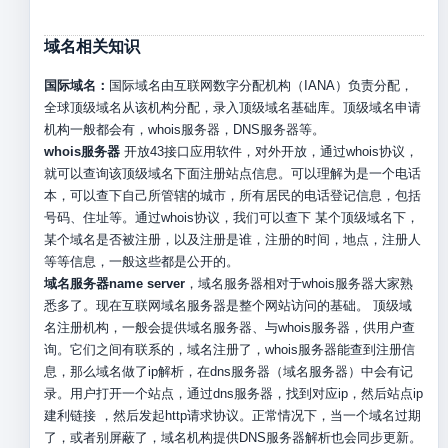
域名相关知识
国际域名：
国际域名由互联网数字分配机构（IANA）负责分配，
全球顶级域名从该机构分配，录入顶级域名基础库。顶级域名申请
机构一般都会有，whois服务器，DNS服务器等。
whois服务器
开放43接口应用软件，对外开放，通过whois协议，
就可以查询该顶级域名下面注册站点信息。可以理解为是一个电话
本，可以查下自己所管辖的城市，所有居民的电话登记信息，包括
号码、住址等。通过whois协议，我们可以查下 某个顶级域名下，
某个域名是否被注册，以及注册是谁，注册的时间，地点，注册人
等等信息，一般这些都是公开的。
域名服务器name server
，域名服务器相对于whois服务器大家熟
悉多了。现在互联网域名服务器是整个网站访问的基础。 顶级域
名注册机构，一般会提供域名服务器、与whois服务器，供用户查
询。它们之间有联系的，域名注册了，whois服务器能查到注册信
息，那么域名做了ip解析，在dns服务器（域名服务器）中会有记
录。用户打开一个站点，通过dns服务器，找到对应ip，然后站点ip
建利链接 ，然后发起http请求协议。正常情况下，当一个域名过期
了，或者别屏蔽了，域名机构提供DNS服务器解析也会同步更新。