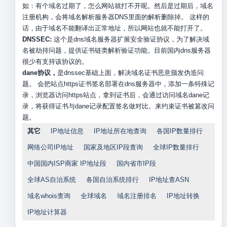
如：有个域名过期了，怎么网站就打不开呢。然后是过期后，域名
注册机构，会将域名解析服务器DNS里面的解析删除掉。 这样的
话，由于域名不能翻译出正常地址，所以网站也就不能打开了。
DNSSEC:
这个是dns域名服务器扩展安全验证协议，为了解决域
名被劫持问题，提供证书链类解析验证功能。目前国内dns服务器
很少有支持该协议的。
dane协议，
是dnssec基础上面，解决域名证书恶意颁发伪造问
题。 会把站点https证书签名部署在dns服务器中，添加一条特殊记
录，浏览器访问https站点，拿到证书后，会通过访问域名dane记
录，将获得证书与dane记录配置签名做对比。来约束证书被篡改问
题。
其它
IP地址信息
IP地址所在地查询
各国IP数量排行
网络公司IP地址
国家及地区IP段查询
全球IP数量排行
中国国内ISP商家 IP地址段
国内省市IP段
全球AS自治系统
各国自治系统排行
IP地址查ASN
域名whois查询
全球域名
域名注册排名
IP地址转换
IP地址计算器