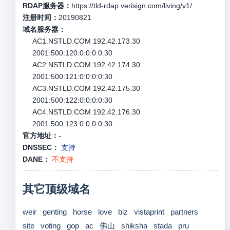
RDAP服务器：
https://tld-rdap.verisign.com/living/v1/
注册时间：
20190821
域名服务器：
AC1.NSTLD.COM 192.42.173.30
2001:500:120:0:0:0:0:30
AC2.NSTLD.COM 192.42.174.30
2001:500:121:0:0:0:0:30
AC3.NSTLD.COM 192.42.175.30
2001:500:122:0:0:0:0:30
AC4.NSTLD.COM 192.42.176.30
2001:500:123:0:0:0:0:30
官方地址：
-
DNSSEC：
支持
DANE：
不支持
其它顶级域名
weir
genting
horse
love
biz
vistaprint
partners
site
voting
gop
ac
佛山
shiksha
stada
pru