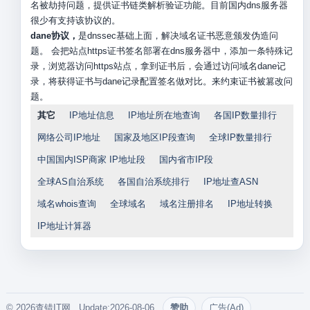
名被劫持问题，提供证书链类解析验证功能。目前国内dns服务器
很少有支持该协议的。
dane协议，
是dnssec基础上面，解决域名证书恶意颁发伪造问
题。 会把站点https证书签名部署在dns服务器中，添加一条特殊记
录，浏览器访问https站点，拿到证书后，会通过访问域名dane记
录，将获得证书与dane记录配置签名做对比。来约束证书被篡改问
题。
其它
IP地址信息
IP地址所在地查询
各国IP数量排行
网络公司IP地址
国家及地区IP段查询
全球IP数量排行
中国国内ISP商家 IP地址段
国内省市IP段
全球AS自治系统
各国自治系统排行
IP地址查ASN
域名whois查询
全球域名
域名注册排名
IP地址转换
IP地址计算器
© 2026查错IT网. Update:2026-08-06
赞助
广告(Ad)