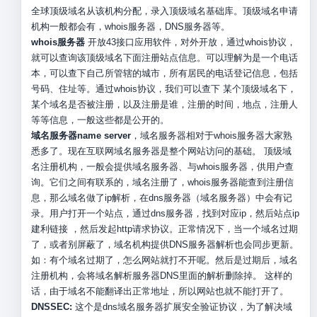
全球顶级域名从该机构分配，录入顶级域名基础库。顶级域名申请
机构一般都会有，whois服务器，DNS服务器等。
whois服务器
开放43接口应用软件，对外开放，通过whois协议，
就可以查询该顶级域名下面注册站点信息。可以理解为是一个电话
本，可以查下自己所管辖的城市，所有居民的电话登记信息，包括
号码、住址等。通过whois协议，我们可以查下 某个顶级域名下，
某个域名是否被注册，以及注册是谁，注册的时间，地点，注册人
等等信息，一般这些都是公开的。
域名服务器name server
，域名服务器相对于whois服务器大家熟
悉多了。现在互联网域名服务器是整个网站访问的基础。 顶级域
名注册机构，一般会提供域名服务器、与whois服务器，供用户查
询。它们之间有联系的，域名注册了，whois服务器能查到注册信
息，那么域名做了ip解析，在dns服务器（域名服务器）中会有记
录。用户打开一个站点，通过dns服务器，找到对应ip，然后站点ip
建利链接 ，然后发起http请求协议。正常情况下，当一个域名过期
了，或者别屏蔽了，域名机构提供DNS服务器解析也会同步更新。
如：有个域名过期了，怎么网站就打不开呢。然后是过期后，域名
注册机构，会将域名解析服务器DNS里面的解析删除掉。 这样的
话，由于域名不能翻译出正常地址，所以网站也就不能打开了。
DNSSEC:
这个是dns域名服务器扩展安全验证协议，为了解决域