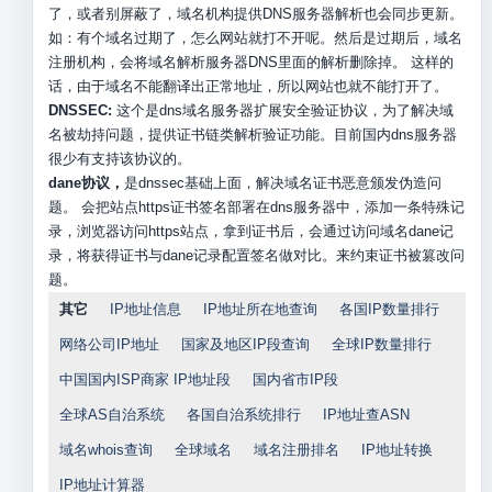
了，或者别屏蔽了，域名机构提供DNS服务器解析也会同步更新。
如：有个域名过期了，怎么网站就打不开呢。然后是过期后，域名
注册机构，会将域名解析服务器DNS里面的解析删除掉。 这样的
话，由于域名不能翻译出正常地址，所以网站也就不能打开了。
DNSSEC:
这个是dns域名服务器扩展安全验证协议，为了解决域
名被劫持问题，提供证书链类解析验证功能。目前国内dns服务器
很少有支持该协议的。
dane协议，
是dnssec基础上面，解决域名证书恶意颁发伪造问
题。 会把站点https证书签名部署在dns服务器中，添加一条特殊记
录，浏览器访问https站点，拿到证书后，会通过访问域名dane记
录，将获得证书与dane记录配置签名做对比。来约束证书被篡改问
题。
其它
IP地址信息
IP地址所在地查询
各国IP数量排行
网络公司IP地址
国家及地区IP段查询
全球IP数量排行
中国国内ISP商家 IP地址段
国内省市IP段
全球AS自治系统
各国自治系统排行
IP地址查ASN
域名whois查询
全球域名
域名注册排名
IP地址转换
IP地址计算器