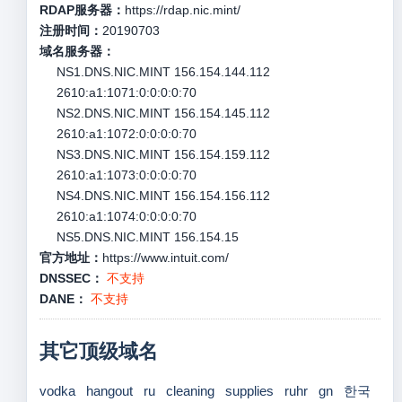
RDAP服务器：
https://rdap.nic.mint/
注册时间：
20190703
域名服务器：
NS1.DNS.NIC.MINT 156.154.144.112
2610:a1:1071:0:0:0:0:70
NS2.DNS.NIC.MINT 156.154.145.112
2610:a1:1072:0:0:0:0:70
NS3.DNS.NIC.MINT 156.154.159.112
2610:a1:1073:0:0:0:0:70
NS4.DNS.NIC.MINT 156.154.156.112
2610:a1:1074:0:0:0:0:70
NS5.DNS.NIC.MINT 156.154.15
官方地址：
https://www.intuit.com/
DNSSEC：
不支持
DANE：
不支持
其它顶级域名
vodka
hangout
ru
cleaning
supplies
ruhr
gn
한국