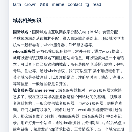
faith
crown
คอม
meme
contact
tg
read
域名相关知识
国际域名：
国际域名由互联网数字分配机构（IANA）负责分配，
全球顶级域名从该机构分配，录入顶级域名基础库。顶级域名申请
机构一般都会有，whois服务器，DNS服务器等。
whois服务器
开放43接口应用软件，对外开放，通过whois协议，
就可以查询该顶级域名下面注册站点信息。可以理解为是一个电话
本，可以查下自己所管辖的城市，所有居民的电话登记信息，包括
号码、住址等。通过whois协议，我们可以查下 某个顶级域名下，
某个域名是否被注册，以及注册是谁，注册的时间，地点，注册人
等等信息，一般这些都是公开的。
域名服务器name server
，域名服务器相对于whois服务器大家熟
悉多了。现在互联网域名服务器是整个网站访问的基础。 顶级域
名注册机构，一般会提供域名服务器、与whois服务器，供用户查
询。它们之间有联系的，域名注册了，whois服务器能查到注册信
息，那么域名做了ip解析，在dns服务器（域名服务器）中会有记
录。用户打开一个站点，通过dns服务器，找到对应ip，然后站点ip
建利链接 ，然后发起http请求协议。正常情况下，当一个域名过期