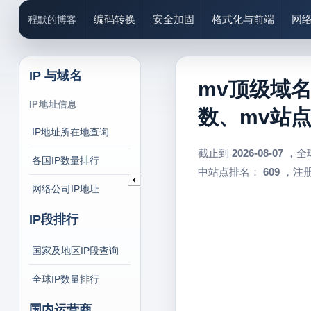
编码转换
安全加固
格式化与前端
网
程默的博客
IP 与域名
mv顶级域名
IP地址信息
数、mv站
IP地址所在地查询
截止到
2026-08-07
，全
各国IP数量排行
中站点排名：
609
，注册
网络公司IP地址
IP段排行
国家及地区IP段查询
全球IP数量排行
国内运营商