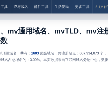
络工具
IP与域名
邮件工具
生活便民
更多工具
5.1支
、mv通用域名、mvTLD、mv
点数
球顶级域名一共有：
1603
顶级域名，共注册站点：
687,934,073
个，
域名占总域名的：0.00%。本页数据来自互联网域名分配中心，数