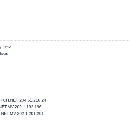
名：
mv
ives
个
PCH.NET 204.61.216.24
ET.MV 202.1.192.196
NET.MV 202.1.201.201