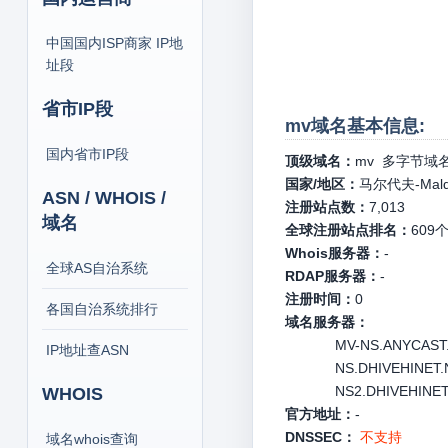
中国国内ISP商家 IP地
址段
省市IP段
mv域名基本信息:
国内省市IP段
顶级域名：
mv
多字节域
国家/地区：
马尔代夫-Mald
ASN / WHOIS /
注册站点数：
7,013
域名
全球注册站点排名：
609
Whois服务器：
-
全球AS自治系统
RDAP服务器：
-
注册时间：
0
各国自治系统排行
域名服务器：
MV-NS.ANYCAST.
IP地址查ASN
NS.DHIVEHINET.N
NS2.DHIVEHINET.
WHOIS
官方地址：
-
DNSSEC：
不支持
域名whois查询