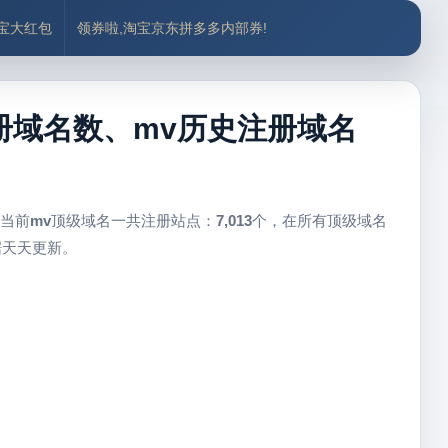
付宝大红包
领券啦,淘宝京东拼多多内部券!
注册域名数、mv历史注册域名
 当前
mv
顶级域名一共注册站点：
7,013
个，在所有顶级域名
据天天更新。