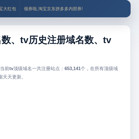
付宝大红包
领券啦,淘宝京东拼多多内部券!
名数、tv历史注册域名数、tv
 当前
tv
顶级域名一共注册站点：
653,141
个，在所有顶级域
据天天更新。