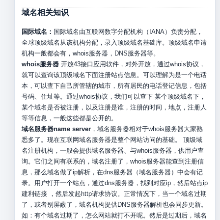
域名相关知识
国际域名：
国际域名由互联网数字分配机构（IANA）负责分配，
全球顶级域名从该机构分配，录入顶级域名基础库。顶级域名申请
机构一般都会有，whois服务器，DNS服务器等。
whois服务器
开放43接口应用软件，对外开放，通过whois协议，
就可以查询该顶级域名下面注册站点信息。可以理解为是一个电话
本，可以查下自己所管辖的城市，所有居民的电话登记信息，包括
号码、住址等。通过whois协议，我们可以查下 某个顶级域名下，
某个域名是否被注册，以及注册是谁，注册的时间，地点，注册人
等等信息，一般这些都是公开的。
域名服务器name server
，域名服务器相对于whois服务器大家熟
悉多了。现在互联网域名服务器是整个网站访问的基础。 顶级域
名注册机构，一般会提供域名服务器、与whois服务器，供用户查
询。它们之间有联系的，域名注册了，whois服务器能查到注册信
息，那么域名做了ip解析，在dns服务器（域名服务器）中会有记
录。用户打开一个站点，通过dns服务器，找到对应ip，然后站点ip
建利链接 ，然后发起http请求协议。正常情况下，当一个域名过期
了，或者别屏蔽了，域名机构提供DNS服务器解析也会同步更新。
如：有个域名过期了，怎么网站就打不开呢。然后是过期后，域名