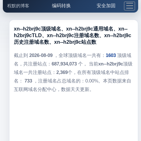
编码转换
安全加固
程默的博客
格式化与前端
网络工具
IP与域名
邮件工具
生活便民
更多工具
xn--h2brj9c顶级域名、xn--h2brj9c通用域名、xn--
h2brj9cTLD、xn--h2brj9c注册域名数、xn--h2brj9c
5.1支付宝大红包
历史注册域名数、xn--h2brj9c站点数
截止到
2026-08-09
，全球顶级域名一共有：
1603
顶级域
名，共注册站点：
687,934,073
个， 当前
xn--h2brj9c
顶级
域名一共注册站点：
2,369
个，在所有顶级域名中站点排
名：
733
，注册域名占总域名的：0.00%。本页数据来自
互联网域名分配中心，数据天天更新。