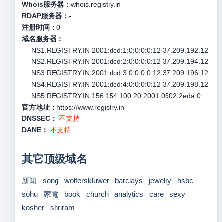
Whois服务器：
whois.registry.in
RDAP服务器：
-
注册时间：
0
域名服务器：
NS1.REGISTRY.IN 2001:dcd:1:0:0:0:0:12 37.209.192.12
NS2.REGISTRY.IN 2001:dcd:2:0:0:0:0:12 37.209.194.12
NS3.REGISTRY.IN 2001:dcd:3:0:0:0:0:12 37.209.196.12
NS4.REGISTRY.IN 2001:dcd:4:0:0:0:0:12 37.209.198.12
NS5.REGISTRY.IN 156.154.100.20 2001:0502:2eda:0
官方地址：
https://www.registry.in
DNSSEC：
不支持
DANE：
不支持
其它顶级域名
新闻
song
wolterskluwer
barclays
jewelry
hsbc
sohu
家電
book
church
analytics
care
sexy
kosher
shriram