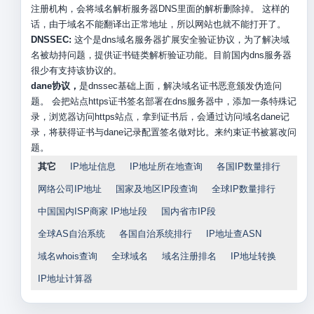
注册机构，会将域名解析服务器DNS里面的解析删除掉。 这样的
话，由于域名不能翻译出正常地址，所以网站也就不能打开了。
DNSSEC:
这个是dns域名服务器扩展安全验证协议，为了解决域
名被劫持问题，提供证书链类解析验证功能。目前国内dns服务器
很少有支持该协议的。
dane协议，
是dnssec基础上面，解决域名证书恶意颁发伪造问
题。 会把站点https证书签名部署在dns服务器中，添加一条特殊记
录，浏览器访问https站点，拿到证书后，会通过访问域名dane记
录，将获得证书与dane记录配置签名做对比。来约束证书被篡改问
题。
其它
IP地址信息
IP地址所在地查询
各国IP数量排行
网络公司IP地址
国家及地区IP段查询
全球IP数量排行
中国国内ISP商家 IP地址段
国内省市IP段
全球AS自治系统
各国自治系统排行
IP地址查ASN
域名whois查询
全球域名
域名注册排名
IP地址转换
IP地址计算器