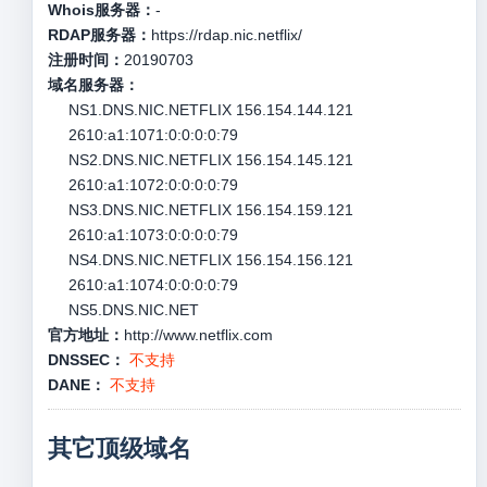
Whois服务器：
-
RDAP服务器：
https://rdap.nic.netflix/
注册时间：
20190703
域名服务器：
NS1.DNS.NIC.NETFLIX 156.154.144.121
2610:a1:1071:0:0:0:0:79
NS2.DNS.NIC.NETFLIX 156.154.145.121
2610:a1:1072:0:0:0:0:79
NS3.DNS.NIC.NETFLIX 156.154.159.121
2610:a1:1073:0:0:0:0:79
NS4.DNS.NIC.NETFLIX 156.154.156.121
2610:a1:1074:0:0:0:0:79
NS5.DNS.NIC.NET
官方地址：
http://www.netflix.com
DNSSEC：
不支持
DANE：
不支持
其它顶级域名