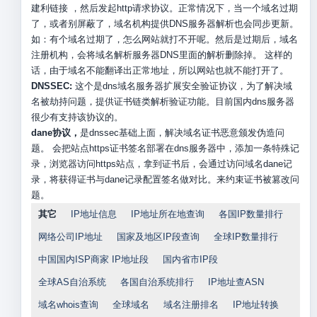
建利链接 ，然后发起http请求协议。正常情况下，当一个域名过期
了，或者别屏蔽了，域名机构提供DNS服务器解析也会同步更新。
如：有个域名过期了，怎么网站就打不开呢。然后是过期后，域名
注册机构，会将域名解析服务器DNS里面的解析删除掉。 这样的
话，由于域名不能翻译出正常地址，所以网站也就不能打开了。
DNSSEC:
这个是dns域名服务器扩展安全验证协议，为了解决域
名被劫持问题，提供证书链类解析验证功能。目前国内dns服务器
很少有支持该协议的。
dane协议，
是dnssec基础上面，解决域名证书恶意颁发伪造问
题。 会把站点https证书签名部署在dns服务器中，添加一条特殊记
录，浏览器访问https站点，拿到证书后，会通过访问域名dane记
录，将获得证书与dane记录配置签名做对比。来约束证书被篡改问
题。
其它
IP地址信息
IP地址所在地查询
各国IP数量排行
网络公司IP地址
国家及地区IP段查询
全球IP数量排行
中国国内ISP商家 IP地址段
国内省市IP段
全球AS自治系统
各国自治系统排行
IP地址查ASN
域名whois查询
全球域名
域名注册排名
IP地址转换