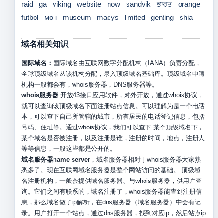
raid
ga
viking
website
now
sandvik
ਭਾਰਤ
orange
futbol
мон
museum
macys
limited
genting
shia
域名相关知识
国际域名：
国际域名由互联网数字分配机构（IANA）负责分配，
全球顶级域名从该机构分配，录入顶级域名基础库。顶级域名申请
机构一般都会有，whois服务器，DNS服务器等。
whois服务器
开放43接口应用软件，对外开放，通过whois协议，
就可以查询该顶级域名下面注册站点信息。可以理解为是一个电话
本，可以查下自己所管辖的城市，所有居民的电话登记信息，包括
号码、住址等。通过whois协议，我们可以查下 某个顶级域名下，
某个域名是否被注册，以及注册是谁，注册的时间，地点，注册人
等等信息，一般这些都是公开的。
域名服务器name server
，域名服务器相对于whois服务器大家熟
悉多了。现在互联网域名服务器是整个网站访问的基础。 顶级域
名注册机构，一般会提供域名服务器、与whois服务器，供用户查
询。它们之间有联系的，域名注册了，whois服务器能查到注册信
息，那么域名做了ip解析，在dns服务器（域名服务器）中会有记
录。用户打开一个站点，通过dns服务器，找到对应ip，然后站点ip