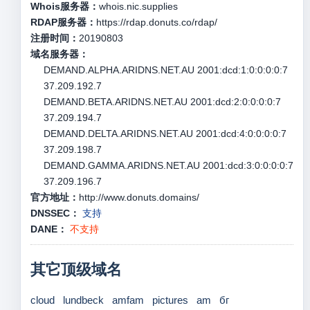
Whois服务器：
whois.nic.supplies
RDAP服务器：
https://rdap.donuts.co/rdap/
注册时间：
20190803
域名服务器：
DEMAND.ALPHA.ARIDNS.NET.AU 2001:dcd:1:0:0:0:0:7
37.209.192.7
DEMAND.BETA.ARIDNS.NET.AU 2001:dcd:2:0:0:0:0:7
37.209.194.7
DEMAND.DELTA.ARIDNS.NET.AU 2001:dcd:4:0:0:0:0:7
37.209.198.7
DEMAND.GAMMA.ARIDNS.NET.AU 2001:dcd:3:0:0:0:0:7
37.209.196.7
官方地址：
http://www.donuts.domains/
DNSSEC：
支持
DANE：
不支持
其它顶级域名
cloud
lundbeck
amfam
pictures
am
бг