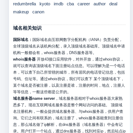
redumbrella
kyoto
imdb
cba
career
author
deal
makeup
canon
域名相关知识
国际域名：
国际域名由互联网数字分配机构（IANA）负责分配，
全球顶级域名从该机构分配，录入顶级域名基础库。顶级域名申请
机构一般都会有，whois服务器，DNS服务器等。
whois服务器
开放43接口应用软件，对外开放，通过whois协议，
就可以查询该顶级域名下面注册站点信息。可以理解为是一个电话
本，可以查下自己所管辖的城市，所有居民的电话登记信息，包括
号码、住址等。通过whois协议，我们可以查下 某个顶级域名下，
某个域名是否被注册，以及注册是谁，注册的时间，地点，注册人
等等信息，一般这些都是公开的。
域名服务器name server
，域名服务器相对于whois服务器大家熟
悉多了。现在互联网域名服务器是整个网站访问的基础。 顶级域
名注册机构，一般会提供域名服务器、与whois服务器，供用户查
询。它们之间有联系的，域名注册了，whois服务器能查到注册信
息，那么域名做了ip解析，在dns服务器（域名服务器）中会有记
录。用户打开一个站点，通过dns服务器，找到对应ip，然后站点ip