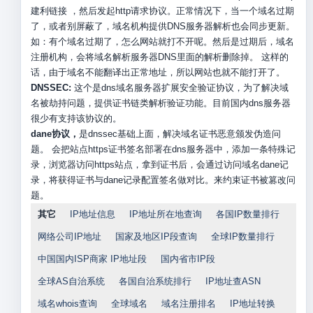
建利链接 ，然后发起http请求协议。正常情况下，当一个域名过期
了，或者别屏蔽了，域名机构提供DNS服务器解析也会同步更新。
如：有个域名过期了，怎么网站就打不开呢。然后是过期后，域名
注册机构，会将域名解析服务器DNS里面的解析删除掉。 这样的
话，由于域名不能翻译出正常地址，所以网站也就不能打开了。
DNSSEC:
这个是dns域名服务器扩展安全验证协议，为了解决域
名被劫持问题，提供证书链类解析验证功能。目前国内dns服务器
很少有支持该协议的。
dane协议，
是dnssec基础上面，解决域名证书恶意颁发伪造问
题。 会把站点https证书签名部署在dns服务器中，添加一条特殊记
录，浏览器访问https站点，拿到证书后，会通过访问域名dane记
录，将获得证书与dane记录配置签名做对比。来约束证书被篡改问
题。
其它
IP地址信息
IP地址所在地查询
各国IP数量排行
网络公司IP地址
国家及地区IP段查询
全球IP数量排行
中国国内ISP商家 IP地址段
国内省市IP段
全球AS自治系统
各国自治系统排行
IP地址查ASN
域名whois查询
全球域名
域名注册排名
IP地址转换