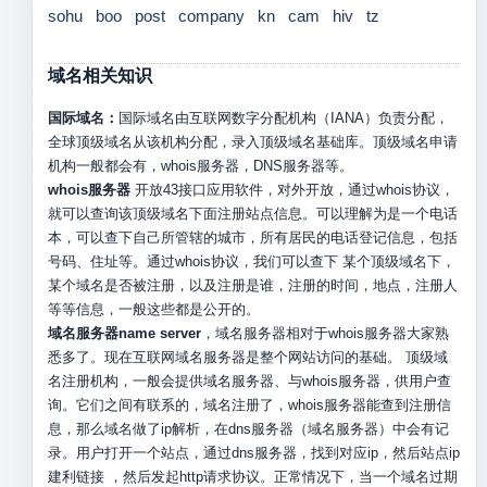
sohu
boo
post
company
kn
cam
hiv
tz
域名相关知识
国际域名：
国际域名由互联网数字分配机构（IANA）负责分配，
全球顶级域名从该机构分配，录入顶级域名基础库。顶级域名申请
机构一般都会有，whois服务器，DNS服务器等。
whois服务器
开放43接口应用软件，对外开放，通过whois协议，
就可以查询该顶级域名下面注册站点信息。可以理解为是一个电话
本，可以查下自己所管辖的城市，所有居民的电话登记信息，包括
号码、住址等。通过whois协议，我们可以查下 某个顶级域名下，
某个域名是否被注册，以及注册是谁，注册的时间，地点，注册人
等等信息，一般这些都是公开的。
域名服务器name server
，域名服务器相对于whois服务器大家熟
悉多了。现在互联网域名服务器是整个网站访问的基础。 顶级域
名注册机构，一般会提供域名服务器、与whois服务器，供用户查
询。它们之间有联系的，域名注册了，whois服务器能查到注册信
息，那么域名做了ip解析，在dns服务器（域名服务器）中会有记
录。用户打开一个站点，通过dns服务器，找到对应ip，然后站点ip
建利链接 ，然后发起http请求协议。正常情况下，当一个域名过期