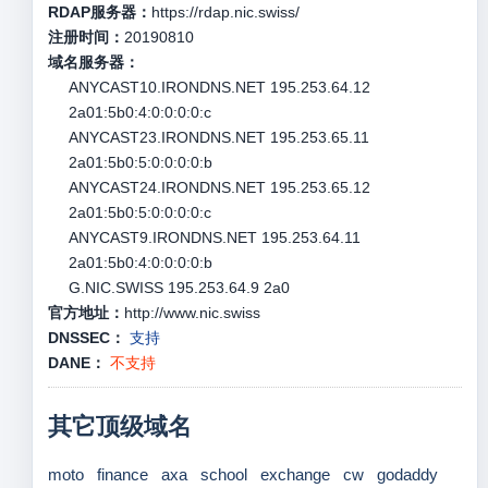
RDAP服务器：
https://rdap.nic.swiss/
注册时间：
20190810
域名服务器：
ANYCAST10.IRONDNS.NET 195.253.64.12
2a01:5b0:4:0:0:0:0:c
ANYCAST23.IRONDNS.NET 195.253.65.11
2a01:5b0:5:0:0:0:0:b
ANYCAST24.IRONDNS.NET 195.253.65.12
2a01:5b0:5:0:0:0:0:c
ANYCAST9.IRONDNS.NET 195.253.64.11
2a01:5b0:4:0:0:0:0:b
G.NIC.SWISS 195.253.64.9 2a0
官方地址：
http://www.nic.swiss
DNSSEC：
支持
DANE：
不支持
其它顶级域名
moto
finance
axa
school
exchange
cw
godaddy