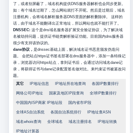
了，或者别屏蔽了，域名机构提供DNS服务器解析也会同步更新。
如：有个域名过期了，怎么网站就打不开呢。然后是过期后，域名
注册机构，会将域名解析服务器DNS里面的解析删除掉。 这样的
话，由于域名不能翻译出正常地址，所以网站也就不能打开了。
DNSSEC:
这个是dns域名服务器扩展安全验证协议，为了解决域
名被劫持问题，提供证书链类解析验证功能。目前国内dns服务器
很少有支持该协议的。
dane协议，
是dnssec基础上面，解决域名证书恶意颁发伪造问
题。 会把站点https证书签名部署在dns服务器中，添加一条特殊记
录，浏览器访问https站点，拿到证书后，会通过访问域名dane记
录，将获得证书与dane记录配置签名做对比。来约束证书被篡改问
题。
其它
IP地址信息
IP地址所在地查询
各国IP数量排行
网络公司IP地址
国家及地区IP段查询
全球IP数量排行
中国国内ISP商家 IP地址段
国内省市IP段
全球AS自治系统
各国自治系统排行
IP地址查ASN
域名whois查询
全球域名
域名注册排名
IP地址转换
IP地址计算器