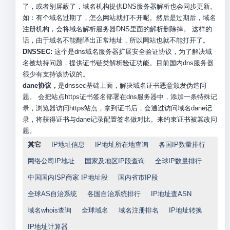
了，或者别屏蔽了，域名机构提供DNS服务器解析也会同步更新。
如：有个域名过期了，怎么网站就打不开呢。然后是过期后，域名
注册机构，会将域名解析服务器DNS里面的解析删除掉。 这样的
话，由于域名不能翻译出正常地址，所以网站也就不能打开了。
DNSSEC:
这个是dns域名服务器扩展安全验证协议，为了解决域
名被劫持问题，提供证书链类解析验证功能。目前国内dns服务器
很少有支持该协议的。
dane协议，
是dnssec基础上面，解决域名证书恶意颁发伪造问
题。 会把站点https证书签名部署在dns服务器中，添加一条特殊记
录，浏览器访问https站点，拿到证书后，会通过访问域名dane记
录，将获得证书与dane记录配置签名做对比。来约束证书被篡改问
题。
其它
IP地址信息
IP地址所在地查询
各国IP数量排行
网络公司IP地址
国家及地区IP段查询
全球IP数量排行
中国国内ISP商家 IP地址段
国内省市IP段
全球AS自治系统
各国自治系统排行
IP地址查ASN
域名whois查询
全球域名
域名注册排名
IP地址转换
IP地址计算器