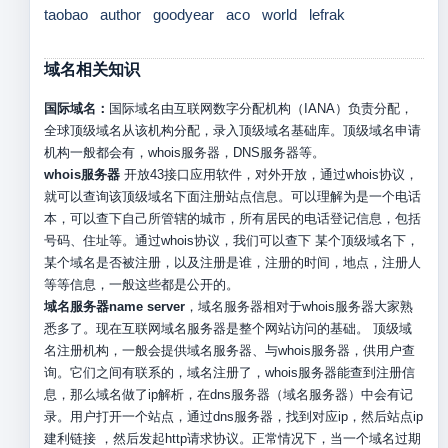
taobao
author
goodyear
aco
world
lefrak
域名相关知识
国际域名：
国际域名由互联网数字分配机构（IANA）负责分配，
全球顶级域名从该机构分配，录入顶级域名基础库。顶级域名申请
机构一般都会有，whois服务器，DNS服务器等。
whois服务器
开放43接口应用软件，对外开放，通过whois协议，
就可以查询该顶级域名下面注册站点信息。可以理解为是一个电话
本，可以查下自己所管辖的城市，所有居民的电话登记信息，包括
号码、住址等。通过whois协议，我们可以查下 某个顶级域名下，
某个域名是否被注册，以及注册是谁，注册的时间，地点，注册人
等等信息，一般这些都是公开的。
域名服务器name server
，域名服务器相对于whois服务器大家熟
悉多了。现在互联网域名服务器是整个网站访问的基础。 顶级域
名注册机构，一般会提供域名服务器、与whois服务器，供用户查
询。它们之间有联系的，域名注册了，whois服务器能查到注册信
息，那么域名做了ip解析，在dns服务器（域名服务器）中会有记
录。用户打开一个站点，通过dns服务器，找到对应ip，然后站点ip
建利链接 ，然后发起http请求协议。正常情况下，当一个域名过期