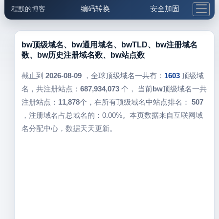
编码转换
安全加固
程默的博客
格式化与前端
网络工具
IP与域名
邮件工具
生活便民
更多工具
bw顶级域名、bw通用域名、bwTLD、bw注册域名
数、bw历史注册域名数、bw站点数
5.1支付宝大红包
截止到
2026-08-09
，全球顶级域名一共有：
1603
顶级域
名，共注册站点：
687,934,073
个， 当前
bw
顶级域名一共
注册站点：
11,878
个，在所有顶级域名中站点排名：
507
，注册域名占总域名的：0.00%。本页数据来自互联网域
名分配中心，数据天天更新。