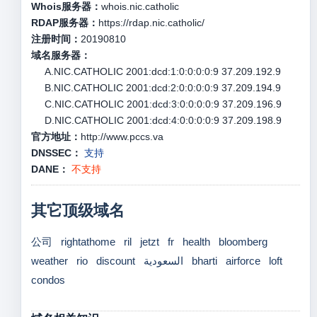
Whois服务器：
whois.nic.catholic
RDAP服务器：
https://rdap.nic.catholic/
注册时间：
20190810
域名服务器：
A.NIC.CATHOLIC 2001:dcd:1:0:0:0:0:9 37.209.192.9
B.NIC.CATHOLIC 2001:dcd:2:0:0:0:0:9 37.209.194.9
C.NIC.CATHOLIC 2001:dcd:3:0:0:0:0:9 37.209.196.9
D.NIC.CATHOLIC 2001:dcd:4:0:0:0:0:9 37.209.198.9
官方地址：
http://www.pccs.va
DNSSEC：
支持
DANE：
不支持
其它顶级域名
公司
rightathome
ril
jetzt
fr
health
bloomberg
weather
rio
discount
السعودية
bharti
airforce
loft
condos