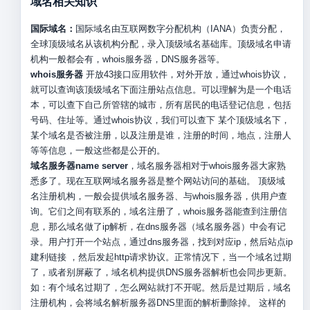
域名相关知识
国际域名：
国际域名由互联网数字分配机构（IANA）负责分配，
全球顶级域名从该机构分配，录入顶级域名基础库。顶级域名申请
机构一般都会有，whois服务器，DNS服务器等。
whois服务器
开放43接口应用软件，对外开放，通过whois协议，
就可以查询该顶级域名下面注册站点信息。可以理解为是一个电话
本，可以查下自己所管辖的城市，所有居民的电话登记信息，包括
号码、住址等。通过whois协议，我们可以查下 某个顶级域名下，
某个域名是否被注册，以及注册是谁，注册的时间，地点，注册人
等等信息，一般这些都是公开的。
域名服务器name server
，域名服务器相对于whois服务器大家熟
悉多了。现在互联网域名服务器是整个网站访问的基础。 顶级域
名注册机构，一般会提供域名服务器、与whois服务器，供用户查
询。它们之间有联系的，域名注册了，whois服务器能查到注册信
息，那么域名做了ip解析，在dns服务器（域名服务器）中会有记
录。用户打开一个站点，通过dns服务器，找到对应ip，然后站点ip
建利链接 ，然后发起http请求协议。正常情况下，当一个域名过期
了，或者别屏蔽了，域名机构提供DNS服务器解析也会同步更新。
如：有个域名过期了，怎么网站就打不开呢。然后是过期后，域名
注册机构，会将域名解析服务器DNS里面的解析删除掉。 这样的