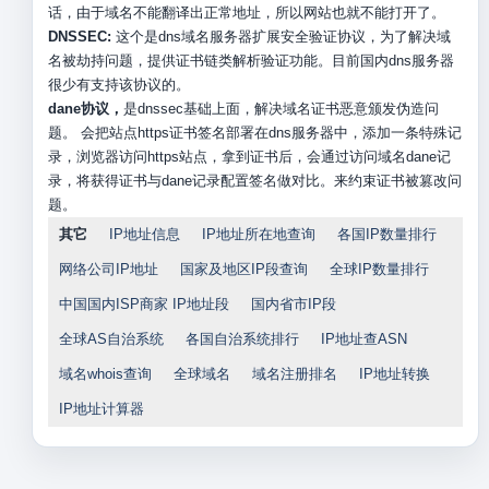
话，由于域名不能翻译出正常地址，所以网站也就不能打开了。
DNSSEC:
这个是dns域名服务器扩展安全验证协议，为了解决域
名被劫持问题，提供证书链类解析验证功能。目前国内dns服务器
很少有支持该协议的。
dane协议，
是dnssec基础上面，解决域名证书恶意颁发伪造问
题。 会把站点https证书签名部署在dns服务器中，添加一条特殊记
录，浏览器访问https站点，拿到证书后，会通过访问域名dane记
录，将获得证书与dane记录配置签名做对比。来约束证书被篡改问
题。
其它
IP地址信息
IP地址所在地查询
各国IP数量排行
网络公司IP地址
国家及地区IP段查询
全球IP数量排行
中国国内ISP商家 IP地址段
国内省市IP段
全球AS自治系统
各国自治系统排行
IP地址查ASN
域名whois查询
全球域名
域名注册排名
IP地址转换
IP地址计算器